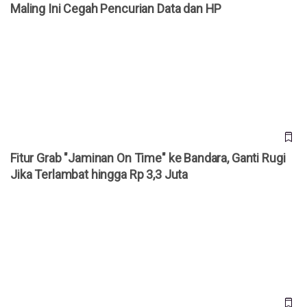
Maling Ini Cegah Pencurian Data dan HP
Fitur Grab "Jaminan On Time" ke Bandara, Ganti Rugi Jika
Terlambat hingga Rp 3,3 Juta
Fitur Grab "Jaminan On Time" ke Bandara, Ganti Rugi
Jika Terlambat hingga Rp 3,3 Juta
Fitur Your Algorithm Dirilis! Ini Cara Setting Reels Instagram
Agar Lebih Relevan