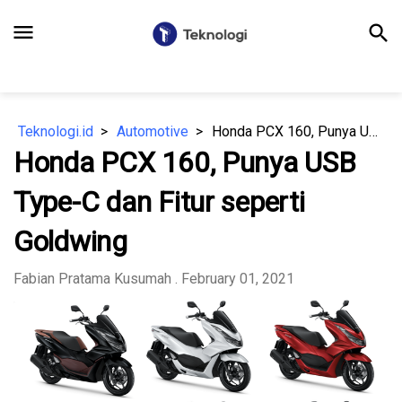
menu
search
Teknologi.id
Automotive
Honda PCX 160, Punya USB Type-C dan Fitur seperti Goldwing
Honda PCX 160, Punya USB
Type-C dan Fitur seperti
Goldwing
Fabian Pratama Kusumah
. February 01, 2021