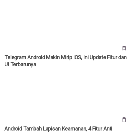
Telegram Android Makin Mirip iOS, Ini Update Fitur dan UI
Terbarunya
Telegram Android Makin Mirip iOS, Ini Update Fitur dan
UI Terbarunya
Android Tambah Lapisan Keamanan, 4 Fitur Anti Maling Ini
Cegah Pencurian Data dan HP
Android Tambah Lapisan Keamanan, 4 Fitur Anti