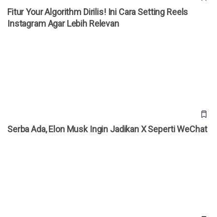
Fitur Your Algorithm Dirilis! Ini Cara Setting Reels
Instagram Agar Lebih Relevan
Serba Ada, Elon Musk Ingin Jadikan X Seperti WeChat
Serba Ada, Elon Musk Ingin Jadikan X Seperti WeChat
Cara Menghapus Semua File di Google Drive Sekaligus
Lewat Laptop