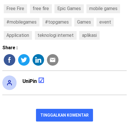
Free Fire
free fire
Epic Games
mobile games
#mobilegames
#topgames
Games
event
Application
teknologi internet
aplikasi
Share :
UniPin
TINGGALKAN KOMENTAR