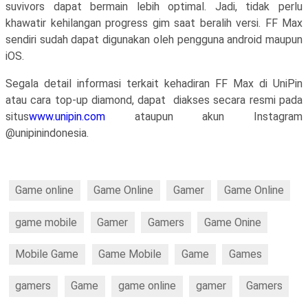
suvivors dapat bermain lebih optimal. Jadi, tidak perlu
khawatir kehilangan progress gim saat beralih versi. FF Max
sendiri sudah dapat digunakan oleh pengguna android maupun
iOS.
Segala detail informasi terkait kehadiran FF Max di UniPin
atau cara top-up diamond, dapat
diakses secara resmi pada
situs
www.unipin.com
ataupun akun Instagram
@unipinindonesia.
Game online
Game Online
Gamer
Game Online
game mobile
Gamer
Gamers
Game Onine
Mobile Game
Game Mobile
Game
Games
gamers
Game
game online
gamer
Gamers