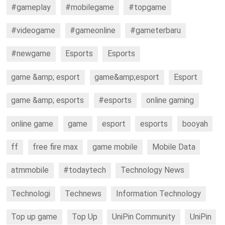
#gameplay
#mobilegame
#topgame
#videogame
#gameonline
#gameterbaru
#newgame
Esports
Esports
game &amp; esport
game&amp;esport
Esport
game &amp; esports
#esports
online gaming
online game
game
esport
esports
booyah
ff
free fire max
game mobile
Mobile Data
atmmobile
#todaytech
Technology News
Technologi
Technews
Information Technology
Top up game
Top Up
UniPin Community
UniPin