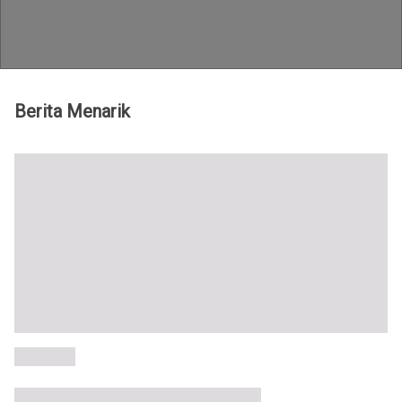
Teknologi id - Berita fintech terbaru
Berita Menarik