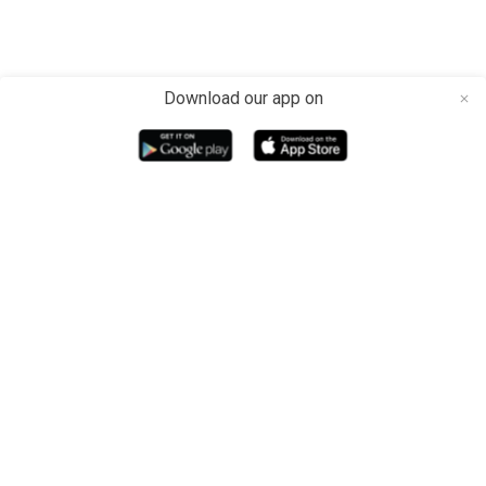
Download our app on
close
Media dan Platform berita teknologi Indonesia