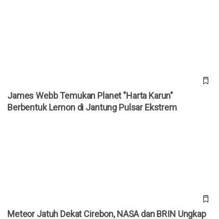
James Webb Temukan Planet "Harta Karun" Berbentuk
Lemon di Jantung Pulsar Ekstrem
James Webb Temukan Planet "Harta Karun"
Berbentuk Lemon di Jantung Pulsar Ekstrem
Meteor Jatuh Dekat Cirebon, NASA dan BRIN Ungkap Fakta
Asal-usul Bola Api Tersebut
Meteor Jatuh Dekat Cirebon, NASA dan BRIN Ungkap