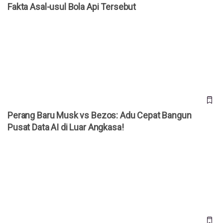
Fakta Asal-usul Bola Api Tersebut
Perang Baru Musk vs Bezos: Adu Cepat Bangun Pusat Data
AI di Luar Angkasa!
Perang Baru Musk vs Bezos: Adu Cepat Bangun
Pusat Data AI di Luar Angkasa!
NASA Temukan Bukti Mars Pernah Alami Hujan Tropis dan
Iklim Hangat