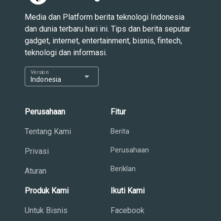
Media dan Platform berita teknologi Indonesia
dan dunia terbaru hari ini. Tips dan berita seputar
gadget, internet, entertainment, bisnis, fintech,
teknologi dan informasi.
Version
arrow_drop_down
Indonesia
Perusahaan
Fitur
Tentang Kami
Berita
Perusahaan
Privasi
Beriklan
Aturan
Produk Kami
Ikuti Kami
Untuk Bisnis
Facebook