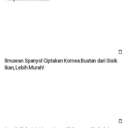
Ilmuwan Spanyol Ciptakan Kornea Buatan dari Sisik Ikan,
Lebih Murah!
Ilmuwan Spanyol Ciptakan Kornea Buatan dari Sisik
Ikan, Lebih Murah!
Susah Tidur? Ini Cara Cepat Tidur yang Terbukti Efektif
Menurut Sains