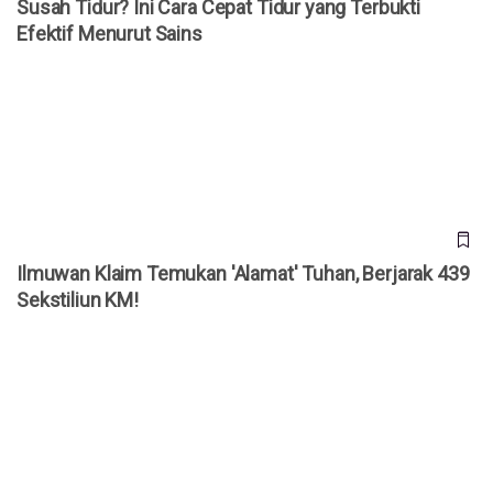
Susah Tidur? Ini Cara Cepat Tidur yang Terbukti
Efektif Menurut Sains
Ilmuwan Klaim Temukan 'Alamat' Tuhan, Berjarak 439
Sekstiliun KM!
Ilmuwan Klaim Temukan 'Alamat' Tuhan, Berjarak 439
Sekstiliun KM!
Mengenal Tagatose, "Gula Masa Depan" yang Aman untuk
Gigi dan Penderita Diabetes