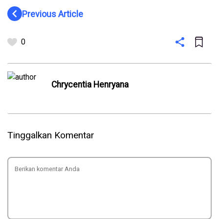
navigate_before
Previous Article
0
Chrycentia Henryana
Tinggalkan Komentar