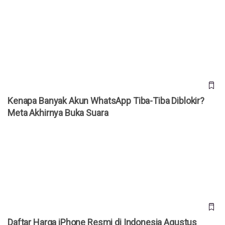
Kenapa Banyak Akun WhatsApp Tiba-Tiba Diblokir? Meta
Akhirnya Buka Suara
Kenapa Banyak Akun WhatsApp Tiba-Tiba Diblokir?
Meta Akhirnya Buka Suara
Daftar Harga iPhone Resmi di Indonesia Agustus 2026,
iPhone 17 Pro Kini Lebih Murah
Daftar Harga iPhone Resmi di Indonesia Agustus