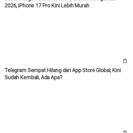
2026, iPhone 17 Pro Kini Lebih Murah
Telegram Sempat Hilang dari App Store Global, Kini Sudah
Kembali, Ada Apa?
Telegram Sempat Hilang dari App Store Global, Kini
Sudah Kembali, Ada Apa?
Telegram Mendadak Hilang dari App Store Apple,
Penyebabnya Masih Misterius