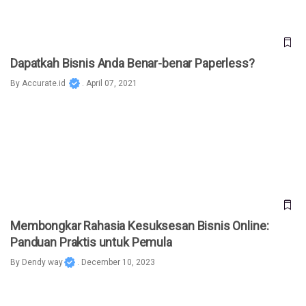
Dapatkah Bisnis Anda Benar-benar Paperless?
By
Accurate.id
. April 07, 2021
Membongkar Rahasia Kesuksesan Bisnis Online: Panduan
Praktis untuk Pemula
Membongkar Rahasia Kesuksesan Bisnis Online:
Panduan Praktis untuk Pemula
By
Dendy way
. December 10, 2023
10 Plugin WordPress Terbaik untuk Dukung Bisnis Online
Kamu