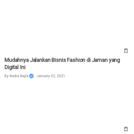
Mudahnya Jalankan Bisnis Fashion di Jaman yang Digital Ini
Mudahnya Jalankan Bisnis Fashion di Jaman yang
Digital Ini
By
Nadia Najla
. January 02, 2021
BuatToko Website Ecommerce Murah dan Gampang! Hanya
499 Ribu