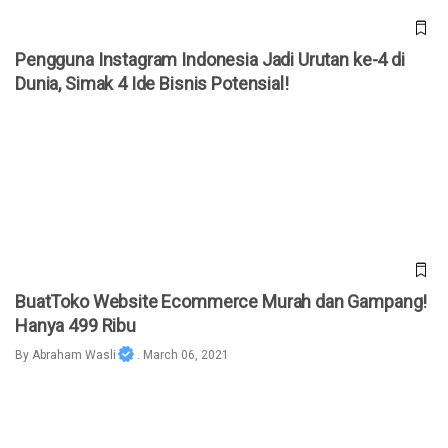
Pengguna Instagram Indonesia Jadi Urutan ke-4 di
Dunia, Simak 4 Ide Bisnis Potensial!
BuatToko Website Ecommerce Murah dan Gampang! Hanya
499 Ribu
BuatToko Website Ecommerce Murah dan Gampang!
Hanya 499 Ribu
By
Abraham Wasli
. March 06, 2021
Mudahnya Jalankan Bisnis Fashion di Jaman yang Digital Ini