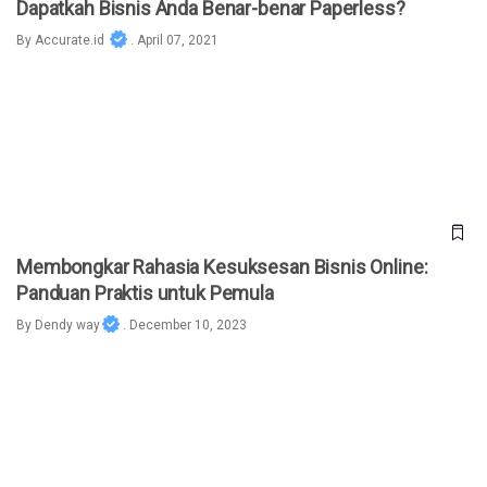
Dapatkah Bisnis Anda Benar-benar Paperless?
By
Accurate.id
. April 07, 2021
Membongkar Rahasia Kesuksesan Bisnis Online: Panduan
Praktis untuk Pemula
Membongkar Rahasia Kesuksesan Bisnis Online:
Panduan Praktis untuk Pemula
By
Dendy way
. December 10, 2023
Pengguna Instagram Indonesia Jadi Urutan ke-4 di Dunia,
Simak 4 Ide Bisnis Potensial!