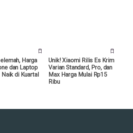
emah, Harga
Unik! Xiaomi Rilis Es Krim
 dan Laptop Siap-
Varian Standard, Pro, dan Max
i Kuartal III/2026
Harga Mulai Rp15 Ribu
elemah, Harga
Unik! Xiaomi Rilis Es Krim
ne dan Laptop
Varian Standard, Pro, dan
 Naik di Kuartal
Max Harga Mulai Rp15
Ribu