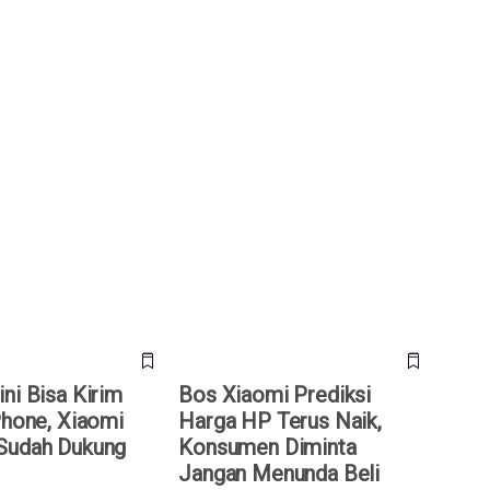
 Bisa Kirim File ke
Bos Xiaomi Prediksi Harga HP
aomi 17T Pro Sudah
Terus Naik, Konsumen Diminta
Drop
Jangan Menunda Beli
ni Bisa Kirim
Bos Xiaomi Prediksi
Phone, Xiaomi
Harga HP Terus Naik,
Sudah Dukung
Konsumen Diminta
Jangan Menunda Beli