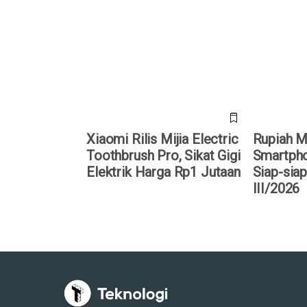
Xiaomi Rilis Mijia Electric
Rupiah Mel
Toothbrush Pro, Sikat Gigi
Smartphone
Elektrik Harga Rp1 Jutaan
siap Naik d
Xiaomi Rilis Mijia Electric
Rupiah M
Toothbrush Pro, Sikat Gigi
Smartpho
Elektrik Harga Rp1 Jutaan
Siap-siap
III/2026