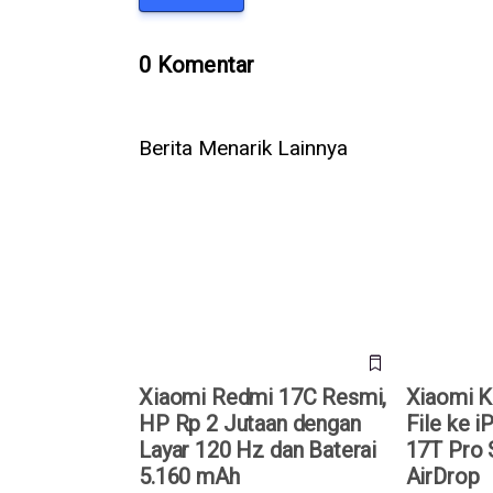
0 Komentar
Berita Menarik Lainnya
Xiaomi Redmi 17C Resmi, HP
Xiaomi Kini
Rp 2 Jutaan dengan Layar 120
iPhone, Xi
Hz dan Baterai 5.160 mAh
Dukung Air
Xiaomi Redmi 17C Resmi,
Xiaomi Ki
HP Rp 2 Jutaan dengan
File ke i
Layar 120 Hz dan Baterai
17T Pro 
5.160 mAh
AirDrop