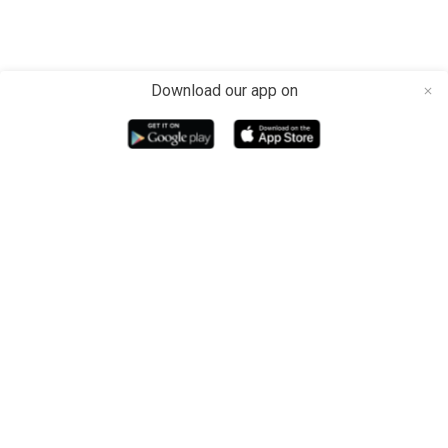
Download our app on
close
Media dan Platform berita teknologi Indonesia