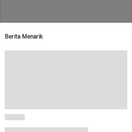
Teknologi id - Berita gadget terbaru
Berita Menarik