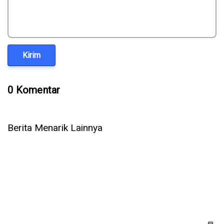
Kirim
0 Komentar
Berita Menarik Lainnya
Bukan Manusia Lagi yang Cari Kerja, AI Kini Rekrut Pekerja
Lewat RentAHuman.ai