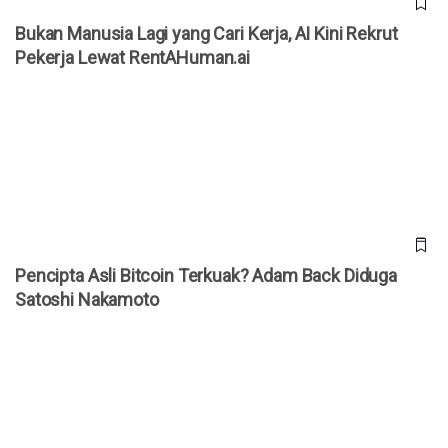
Bukan Manusia Lagi yang Cari Kerja, AI Kini Rekrut
Pekerja Lewat RentAHuman.ai
Pencipta Asli Bitcoin Terkuak? Adam Back Diduga Satoshi
Nakamoto
Pencipta Asli Bitcoin Terkuak? Adam Back Diduga
Satoshi Nakamoto
Iran Terapkan Tol Bitcoin di Selat Hormuz, Biaya Tembus
Rp32 Miliar