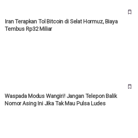
Iran Terapkan Tol Bitcoin di Selat Hormuz, Biaya
Tembus Rp32 Miliar
Waspada Modus Wangiri! Jangan Telepon Balik Nomor
Asing Ini Jika Tak Mau Pulsa Ludes
Waspada Modus Wangiri! Jangan Telepon Balik
Nomor Asing Ini Jika Tak Mau Pulsa Ludes
Harga Bitcoin Anjlok ke Rp1,3 Miliar, Keluar dari Daftar 10
Aset Terbesar Dunia