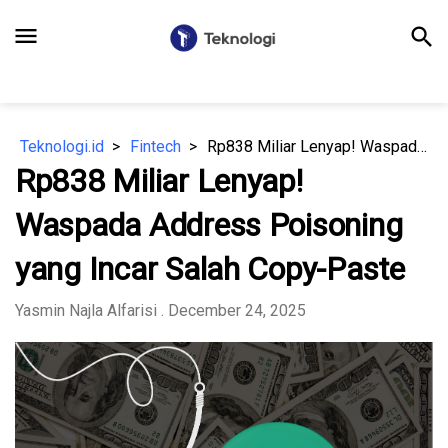
menu
search
Teknologi.id
Fintech
Rp838 Miliar Lenyap! Waspada Address Poisoning yang Incar Salah Copy-Paste
Rp838 Miliar Lenyap!
Waspada Address Poisoning
yang Incar Salah Copy-Paste
Yasmin Najla Alfarisi
. December 24, 2025