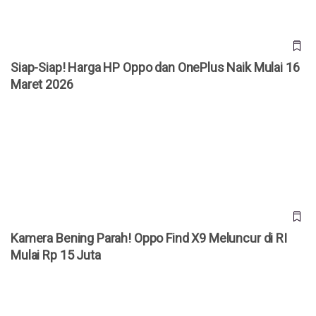
Siap-Siap! Harga HP Oppo dan OnePlus Naik Mulai 16
Maret 2026
Kamera Bening Parah! Oppo Find X9 Meluncur di RI Mulai
Rp 15 Juta
Kamera Bening Parah! Oppo Find X9 Meluncur di RI
Mulai Rp 15 Juta
Fenomena Pasar Ponsel Global 2025: Oppo Terdepak,
Transsion Jadi Raja Baru