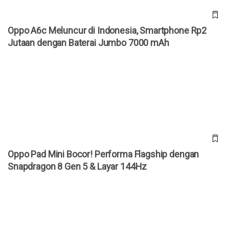
Oppo A6c Meluncur di Indonesia, Smartphone Rp2
Jutaan dengan Baterai Jumbo 7000 mAh
Oppo Pad Mini Bocor! Performa Flagship dengan
Snapdragon 8 Gen 5 & Layar 144Hz
Oppo Pad Mini Bocor! Performa Flagship dengan
Snapdragon 8 Gen 5 & Layar 144Hz
Siap-Siap! Harga HP Oppo dan OnePlus Naik Mulai 16
Maret 2026