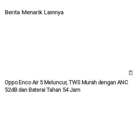
Berita Menarik Lainnya
Oppo Enco Air 5 Meluncur, TWS Murah dengan ANC 52dB
dan Baterai Tahan 54 Jam
Oppo Enco Air 5 Meluncur, TWS Murah dengan ANC
52dB dan Baterai Tahan 54 Jam
Oppo A6c Meluncur di Indonesia, Smartphone Rp2 Jutaan
dengan Baterai Jumbo 7000 mAh