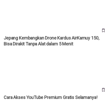
Dirakit Tanpa Alat dalam 5 Menit
Jepang Kembangkan Drone Kardus AirKamuy 150,
Bisa Dirakit Tanpa Alat dalam 5 Menit
Cara Akses YouTube Premium Gratis Selamanya!
Cara Akses YouTube Premium Gratis Selamanya!
20 Prompt Gemini AI Foto Studio Bareng Pasangan, Tinggal