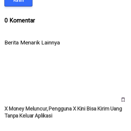
Kirim
0 Komentar
Berita Menarik Lainnya
X Money Meluncur, Pengguna X Kini Bisa Kirim Uang Tanpa
Keluar Aplikasi
X Money Meluncur, Pengguna X Kini Bisa Kirim Uang
Tanpa Keluar Aplikasi
Jangan Sampai Kena Hack! Begini Cara Melindungi Akun