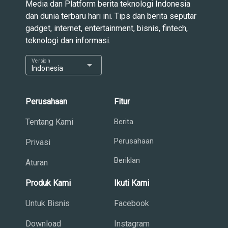
Media dan Platform berita teknologi Indonesia
dan dunia terbaru hari ini. Tips dan berita seputar
gadget, internet, entertainment, bisnis, fintech,
teknologi dan informasi.
Version
arrow_drop_down
Indonesia
Perusahaan
Fitur
Tentang Kami
Berita
Perusahaan
Privasi
Beriklan
Aturan
Produk Kami
Ikuti Kami
Untuk Bisnis
Facebook
Download
Instagram