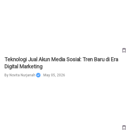
Teknologi Jual Akun Media Sosial: Tren Baru di Era Digital
Marketing
Teknologi Jual Akun Media Sosial: Tren Baru di Era
Digital Marketing
By
Novita Nurjanah
. May 05, 2026
Patuhi PP Tunas, Roblox Batasi Akses Anak dengan Mode
Offline di Indonesia