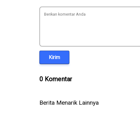
Kirim
0 Komentar
Berita Menarik Lainnya
5 Cara Ampuh Memperbaiki
Jepang Ke
Telepon WhatsApp Tidak Ada
Kardus Air
Suara
Dirakit Tan