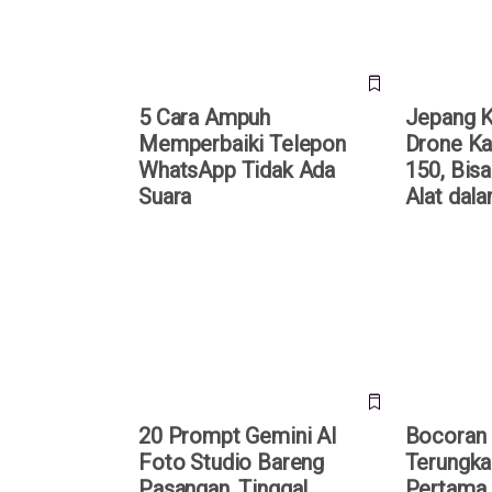
5 Cara Ampuh
Jepang 
Memperbaiki Telepon
Drone Ka
WhatsApp Tidak Ada
150, Bisa
Suara
Alat dal
20 Prompt Gemini AI Foto
Bocoran iP
Studio Bareng Pasangan,
HP Lipat P
Tinggal “Copas”
Dibanderol
20 Prompt Gemini AI
Bocoran 
Foto Studio Bareng
Terungka
Pasangan, Tinggal
Pertama 