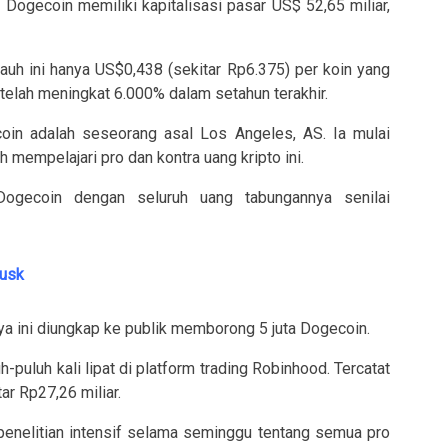
Dogecoin memiliki kapitalisasi pasar US$ 52,65 miliar,
auh ini hanya US$0,438 (sekitar Rp6.375) per koin yang
 telah meningkat 6.000% dalam setahun terakhir.
oin adalah seseorang asal Los Angeles, AS. Ia mulai
 mempelajari pro dan kontra uang kripto ini.
ogecoin dengan seluruh uang tabungannya senilai
Musk
nya ini diungkap ke publik memborong 5 juta Dogecoin.
puluh kali lipat di platform trading Robinhood. Tercatat
tar Rp27,26 miliar.
nelitian intensif selama seminggu tentang semua pro