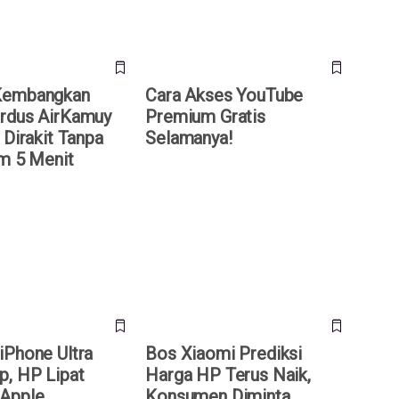
Kembangkan
Cara Akses YouTube
rdus AirKamuy
Premium Gratis
 Dirakit Tanpa
Selamanya!
am 5 Menit
hone Ultra Terungkap,
Bos Xiaomi Prediksi Harga HP
ertama Apple
Terus Naik, Konsumen Diminta
 Rp 50 Juta
Jangan Menunda Beli
iPhone Ultra
Bos Xiaomi Prediksi
p, HP Lipat
Harga HP Terus Naik,
Apple
Konsumen Diminta