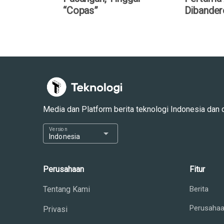
“Copas”
Dibander
Media dan Platform berita teknologi Indonesia dan dun
Version
arrow_drop_down
Indonesia
Perusahaan
Fitur
Tentang Kami
Berita
Perusaha
Privasi