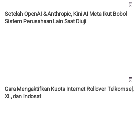
Setelah OpenAI & Anthropic, Kini AI Meta Ikut Bobol
Sistem Perusahaan Lain Saat Diuji
Cara Mengaktifkan Kuota Internet Rollover Telkomsel, XL,
dan Indosat
Cara Mengaktifkan Kuota Internet Rollover Telkomsel,
XL, dan Indosat
WhatsApp Rilis 3 Fitur Baru untuk Grup, Kini Bisa Mention
@Semua