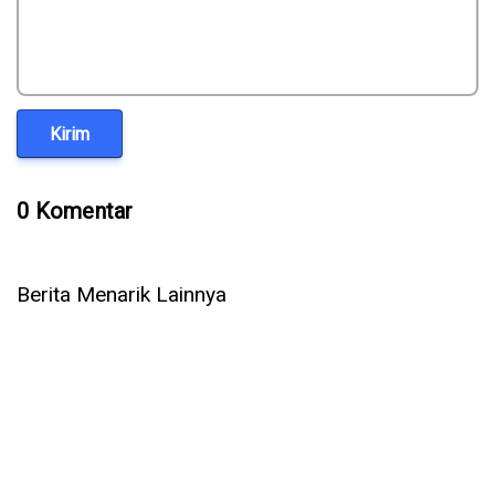
Kirim
0 Komentar
Berita Menarik Lainnya
Setelah OpenAI & Anthropic, Kini AI Meta Ikut Bobol Sistem
Perusahaan Lain Saat Diuji