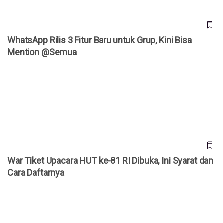
WhatsApp Rilis 3 Fitur Baru untuk Grup, Kini Bisa
Mention @Semua
War Tiket Upacara HUT ke-81 RI Dibuka, Ini Syarat dan Cara
Daftarnya
War Tiket Upacara HUT ke-81 RI Dibuka, Ini Syarat dan
Cara Daftarnya
Kenapa Banyak Akun WhatsApp Tiba-Tiba Diblokir? Meta
Akhirnya Buka Suara