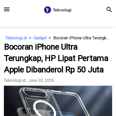
menu
search
Teknologi.id
Gadget
Bocoran iPhone Ultra Terungkap, HP Lipat Pertama Apple Dibanderol Rp 50 Juta
Bocoran iPhone Ultra
Terungkap, HP Lipat Pertama
Apple Dibanderol Rp 50 Juta
Teknologi.id
. June 02, 2026