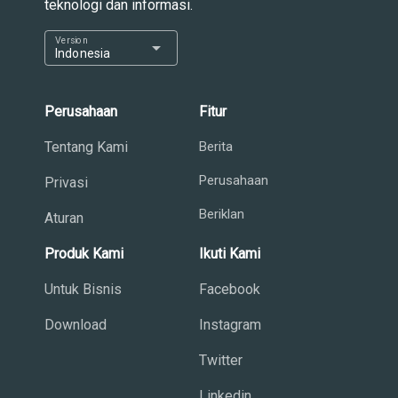
teknologi dan informasi.
Version
arrow_drop_down
Indonesia
Perusahaan
Fitur
Tentang Kami
Berita
Perusahaan
Privasi
Beriklan
Aturan
Produk Kami
Ikuti Kami
Untuk Bisnis
Facebook
Download
Instagram
Twitter
Linkedin