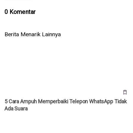
0 Komentar
Berita Menarik Lainnya
5 Cara Ampuh Memperbaiki Telepon WhatsApp Tidak Ada
Suara
5 Cara Ampuh Memperbaiki Telepon WhatsApp Tidak
Ada Suara
Jepang Kembangkan Drone Kardus AirKamuy 150, Bisa
Dirakit Tanpa Alat dalam 5 Menit