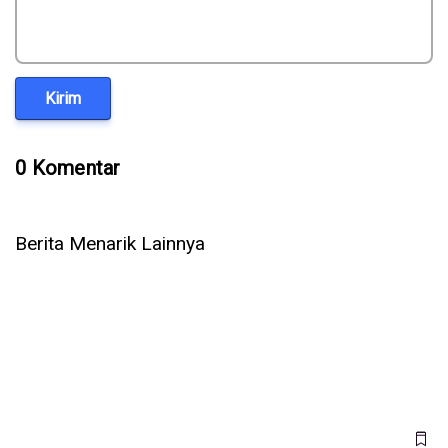
Kirim
0 Komentar
Berita Menarik Lainnya
Viral di China! AI Profesor Ini Dipakai Anak Muda untuk
Hadapi Tekanan Orangtua