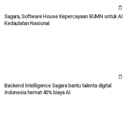
Sagara, Software House Kepercayaan BUMN untuk AI
Kedaulatan Nasional
Backend Intelligence Sagara bantu talenta digital Indonesia
hemat 40% biaya AI
Backend Intelligence Sagara bantu talenta digital
Indonesia hemat 40% biaya AI
Alasan Raksasa Bank & Energi Outsource Seluruh AI Stack
ke Sagara