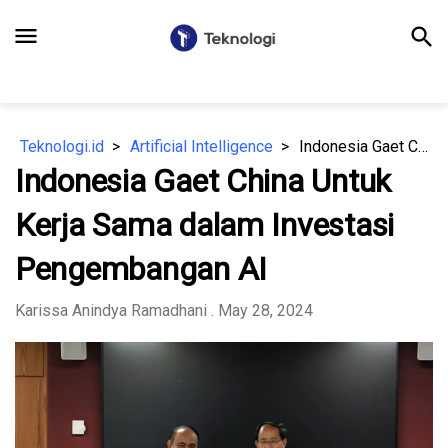
menu
search
Teknologi.id
Artificial Intelligence
Indonesia Gaet China Untuk Kerja Sama dalam Investasi Pengembangan AI
Indonesia Gaet China Untuk
Kerja Sama dalam Investasi
Pengembangan AI
Karissa Anindya Ramadhani
. May 28, 2024