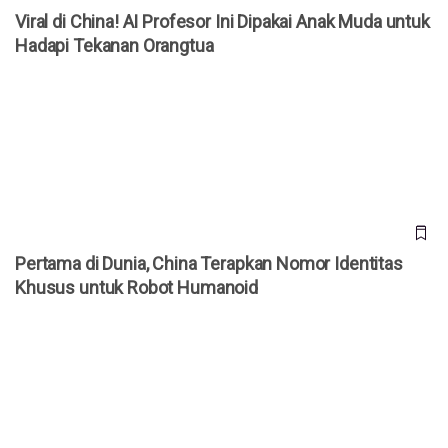
Viral di China! AI Profesor Ini Dipakai Anak Muda untuk
Hadapi Tekanan Orangtua
Pertama di Dunia, China Terapkan Nomor Identitas Khusus
untuk Robot Humanoid
Pertama di Dunia, China Terapkan Nomor Identitas
Khusus untuk Robot Humanoid
Sagara, Software House Kepercayaan BUMN untuk AI
Kedaulatan Nasional