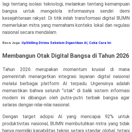
lagi tentang isolasi teknologi, melainkan tentang kemampuan
bangsa untuk mengelola informasinya sendiri demi
kesejahteraan rakyat. Di titik inilah transformasi digital BUMN
memerlukan mitra yang memahami konteks lokal dan regulasi
nasional secara mendalam.
Baca Juga:
UpSkilling Dirimu Sebelum Digantikan AI, Coba Cara Ini
Membangun Otak Digital Bangsa di Tahun 2026
Tahun 2026 merupakan momentum krusial di mana
pemerintah menargetkan integrasi layanan digital nasional
melalui berbagai platform AI terpadu. Urgensinya adalah
memastikan bahwa seluruh "otak" di balik sistem informasi
modern ini dibangun oleh putra-putri terbaik bangsa agar
selaras dengan nilai-nilai nasional.
Dengan target adopsi AI yang mencapai 92% untuk
produktivitas nasional, BUMN membutuhkan mitra yang tidak
hanya memiliki kapabilitas teknis setara standar global, tetapi