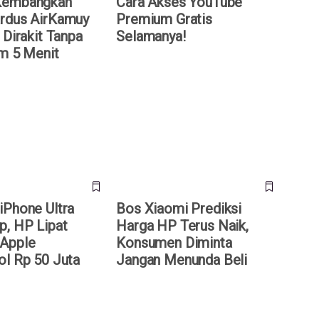
Kembangkan
Cara Akses YouTube
rdus AirKamuy
Premium Gratis
 Dirakit Tanpa
Selamanya!
am 5 Menit
hone Ultra Terungkap,
Bos Xiaomi Prediksi Harga HP
ertama Apple
Terus Naik, Konsumen Diminta
 Rp 50 Juta
Jangan Menunda Beli
iPhone Ultra
Bos Xiaomi Prediksi
p, HP Lipat
Harga HP Terus Naik,
Apple
Konsumen Diminta
ol Rp 50 Juta
Jangan Menunda Beli