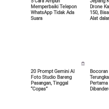
5 Cara Ampuh
Jepang 
Memperbaiki Telepon
Drone Ka
WhatsApp Tidak Ada
150, Bisa
Suara
Alat dal
20 Prompt Gemini AI Foto
Bocoran iP
Studio Bareng Pasangan,
HP Lipat P
Tinggal “Copas”
Dibanderol
20 Prompt Gemini AI
Bocoran 
Foto Studio Bareng
Terungka
Pasangan, Tinggal
Pertama 
“Copas”
Dibander