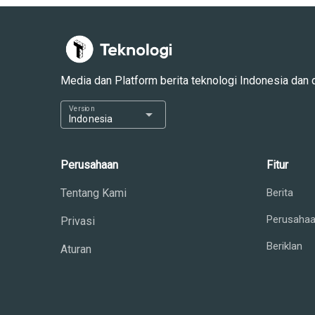
Media dan Platform berita teknologi Indonesia dan dun
Version
arrow_drop_down
Indonesia
Perusahaan
Fitur
Tentang Kami
Berita
Perusaha
Privasi
Beriklan
Aturan