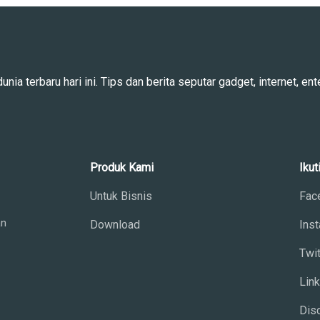
ia terbaru hari ini. Tips dan berita seputar gadget, internet, ente
Produk Kami
Ikut
Untuk Bisnis
Fac
an
Download
Ins
Twit
Lin
Dis