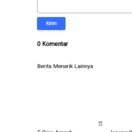
Kirim
0 Komentar
Berita Menarik Lainnya
5 Cara Ampuh Memperbaiki
Jepang Ke
Telepon WhatsApp Tidak Ada
Kardus Air
Suara
Dirakit Tan