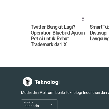
Twitter Bangkit Lagi?
SmartTub
Operation Bluebird Ajukan
Disusupi
Petisi untuk Rebut
Langsung
Trademark dari X
Media dan Platform berita teknologi Indonesia dan dun
Version
arrow_drop_down
Indonesia