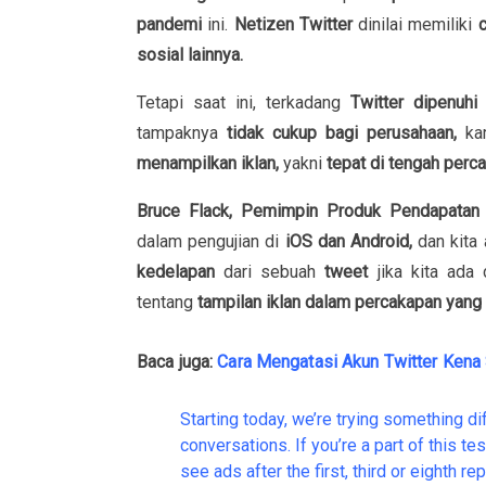
pandemi
ini.
Netizen Twitter
dinilai memiliki
c
sosial lainnya.
Tetapi saat ini, terkadang
Twitter dipenuhi
tampaknya
tidak cukup bagi perusahaan,
ka
menampilkan iklan,
yakni
tepat di tengah perc
Bruce Flack, Pemimpin Produk Pendapatan
dalam pengujian di
iOS dan Android,
dan kita
kedelapan
dari sebuah
tweet
jika kita ada
tentang
tampilan iklan dalam percakapan yang 
Baca juga:
Cara Mengatasi Akun Twitter Ken
Starting today, we’re trying something d
conversations. If you’re a part of this tes
see ads after the first, third or eighth re