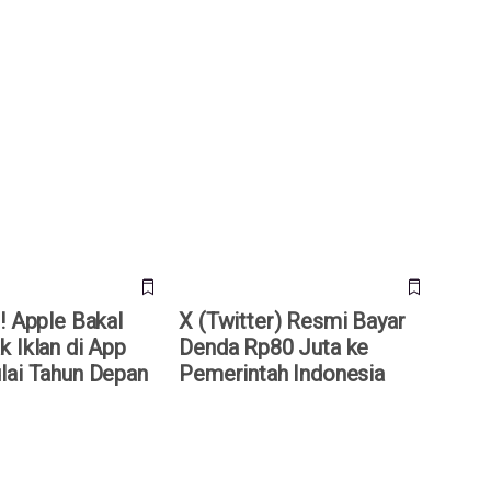
 Apple Bakal
X (Twitter) Resmi Bayar Denda
Iklan di App Store
Rp80 Juta ke Pemerintah
n Depan
Indonesia
! Apple Bakal
X (Twitter) Resmi Bayar
k Iklan di App
Denda Rp80 Juta ke
lai Tahun Depan
Pemerintah Indonesia
di Android TV
X Kini Tampilkan Negara Asal
alware! Google
Akun: Bot & Akun Palsu Makin
indak
Mudah Terungkap