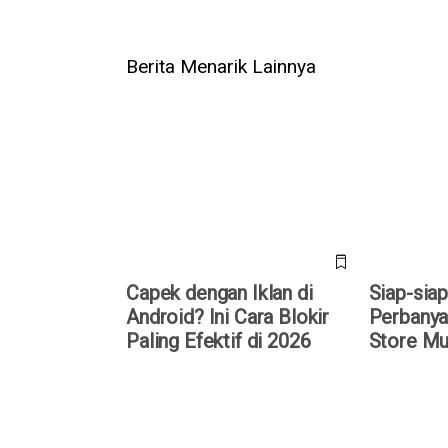
Berita Menarik Lainnya
Capek dengan Iklan di Android?
Siap-siap!
Ini Cara Blokir Paling Efektif di
Perbanyak 
2026
Mulai Tahu
Capek dengan Iklan di
Siap-siap
Android? Ini Cara Blokir
Perbanya
Paling Efektif di 2026
Store Mu
Twitter Bangkit Lagi? Operation
SmartTube 
Bluebird Ajukan Petisi untuk
Disusupi M
Rebut Trademark dari X
Langsung T