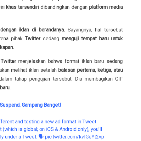
iri khas tersendiri
dibandingkan dengan
platform media
 dengan iklan di berandanya.
Sayangnya, hal tersebut
rena pihak
Twitter
sedang
menguji tempat baru untuk
akapan.
 Twitter
menjelaskan bahwa format iklan baru sedang
 akan melihat iklan setelah
balasan pertama, ketiga, atau
 dalam tahap pengujian tersebut. Dia membagikan GIF
baru.
a Suspend, Gampang Banget!
ifferent and testing a new ad format in Tweet
t (which is global; on iOS & Android only), you’ll
ply under a Tweet. 🗣️
pic.twitter.com/kvIGeYt2vp