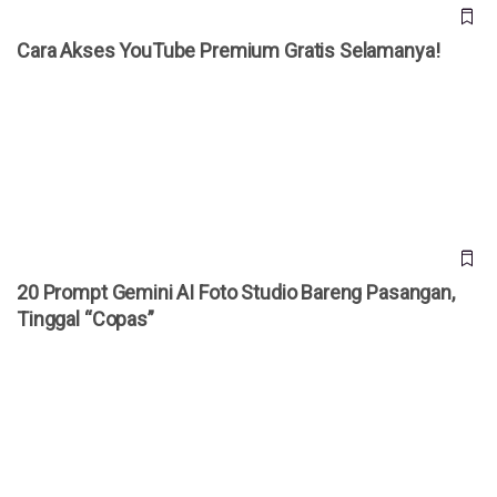
Cara Akses YouTube Premium Gratis Selamanya!
20 Prompt Gemini AI Foto Studio Bareng Pasangan, Tinggal
“Copas”
20 Prompt Gemini AI Foto Studio Bareng Pasangan,
Tinggal “Copas”
Bocoran iPhone Ultra Terungkap, HP Lipat Pertama Apple
Dibanderol Rp 50 Juta