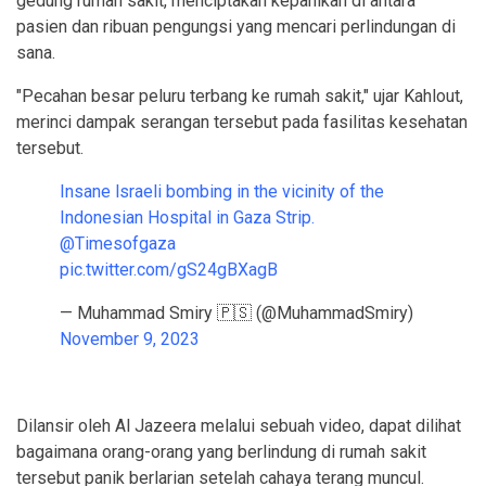
gedung rumah sakit, menciptakan kepanikan di antara
pasien dan ribuan pengungsi yang mencari perlindungan di
sana.
"Pecahan besar peluru terbang ke rumah sakit," ujar Kahlout,
merinci dampak serangan tersebut pada fasilitas kesehatan
tersebut.
Insane lsraeli bombing in the vicinity of the
Indonesian Hospital in Gaza Strip.
@Timesofgaza
pic.twitter.com/gS24gBXagB
— Muhammad Smiry 🇵🇸 (@MuhammadSmiry)
November 9, 2023
Dilansir oleh Al Jazeera melalui sebuah video, dapat dilihat
bagaimana orang-orang yang berlindung di rumah sakit
tersebut panik berlarian setelah cahaya terang muncul.