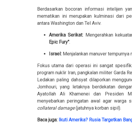
Berdasarkan bocoran informasi intelijen y
mematikan ini merupakan kulminasi dari per
antara Washington dan Tel Aviv.
Amerika Serikat:
Mengerahkan kekuatan
Epic Fury"
.
Israel:
Menjalankan manuver tempurnya
Fokus utama dari operasi ini sangat spesif
program nuklir Iran, pangkalan militer Garda R
Ledakan paling dahsyat dilaporkan menggunca
Jomhouri, yang letaknya berdekatan dengan
Ayatollah Ali Khamenei dan Presiden Ma
menyebarkan peringatan awal agar warga sip
collateral damage
(jatuhnya korban sipil).
Baca juga:
Ikuti Amerika? Rusia Targetkan Ban