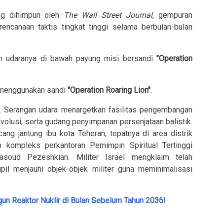
ang dihimpun oleh
The Wall Street Journal
, gempuran
encanaan taktis tingkat tinggi selama berbulan-bulan
 udaranya di bawah payung misi bersandi
"Operation
 menggunakan sandi
"Operation Roaring Lion"
.
ik. Serangan udara menargetkan fasilitas pengembangan
evolusi, serta gudang penyimpanan persenjataan balistik.
ng jantung ibu kota Teheran, tepatnya di area distrik
 kompleks perkantoran Pemimpin Spiritual Tertinggi
soud Pezeshkian. Militer Israel mengklaim telah
il menjauhi objek-objek militer guna meminimalisasi
gun Reaktor Nuklir di Bulan Sebelum Tahun 2036!