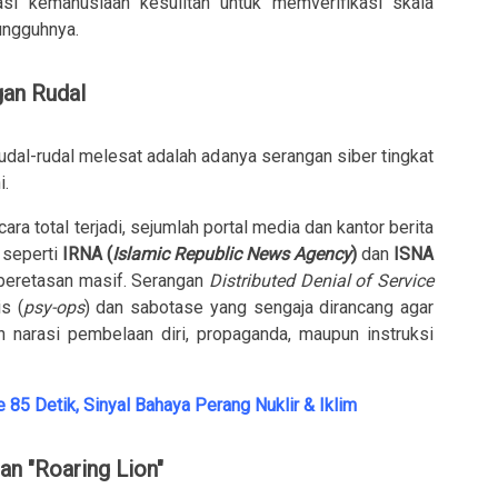
asi kemanusiaan kesulitan untuk memverifikasi skala
ungguhnya.
gan Rudal
udal-rudal melesat adalah adanya serangan siber tingkat
i.
a total terjadi, sejumlah portal media dan kantor berita
 seperti
IRNA (
Islamic Republic News Agency
)
dan
ISNA
peretasan masif. Serangan
Distributed Denial of Service
s (
psy-ops
) dan sabotase yang sengaja dirancang agar
 narasi pembelaan diri, propaganda, maupun instruksi
 85 Detik, Sinyal Bahaya Perang Nuklir & Iklim
dan "Roaring Lion"