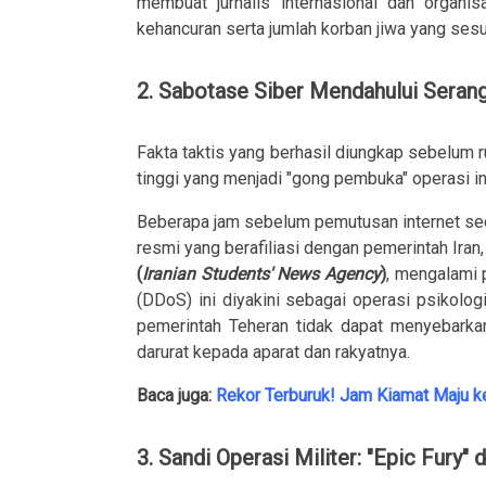
membuat jurnalis internasional dan organis
kehancuran serta jumlah korban jiwa yang ses
2. Sabotase Siber Mendahului Seran
Fakta taktis yang berhasil diungkap sebelum r
tinggi yang menjadi "gong pembuka" operasi in
Beberapa jam sebelum pemutusan internet secar
resmi yang berafiliasi dengan pemerintah Iran,
(
Iranian Students' News Agency
)
, mengalami 
(DDoS) ini diyakini sebagai operasi psikologi
pemerintah Teheran tidak dapat menyebarkan
darurat kepada aparat dan rakyatnya.
Baca juga:
Rekor Terburuk! Jam Kiamat Maju ke
3. Sandi Operasi Militer: "Epic Fury" 