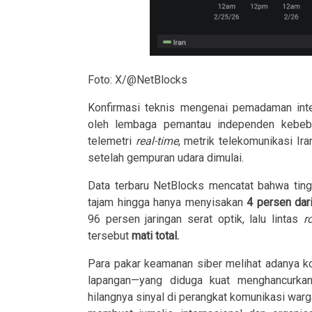
Foto: X/@NetBlocks
Konfirmasi teknis mengenai pemadaman inter
oleh lembaga pemantau independen kebeba
telemetri
real-time
, metrik telekomunikasi Ir
setelah gempuran udara dimulai.
Data terbaru NetBlocks mencatat bahwa tingk
tajam hingga hanya menyisakan
4 persen dari
96 persen jaringan serat optik, lalu lintas
r
tersebut
mati total.
Para pakar keamanan siber melihat adanya ko
lapangan—yang diduga kuat menghancurkan i
hilangnya sinyal di perangkat komunikasi warg