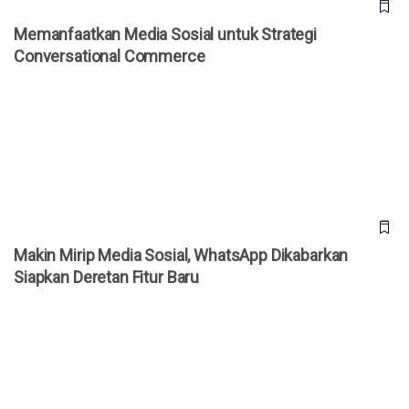
Memanfaatkan Media Sosial untuk Strategi
Conversational Commerce
Makin Mirip Media Sosial, WhatsApp Dikabarkan Siapkan
Deretan Fitur Baru
Makin Mirip Media Sosial, WhatsApp Dikabarkan
Siapkan Deretan Fitur Baru
Anak Sering Main Medsos? Studi Ungkap Risiko Gangguan
Membaca