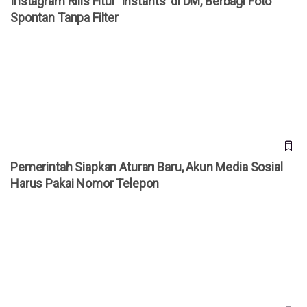
Instagram Rilis Fitur 'Instants' di DM, Berbagi Foto
Spontan Tanpa Filter
Pemerintah Siapkan Aturan Baru, Akun Media Sosial Harus
Pakai Nomor Telepon
Pemerintah Siapkan Aturan Baru, Akun Media Sosial
Harus Pakai Nomor Telepon
Memanfaatkan Media Sosial untuk Strategi Conversational
Commerce