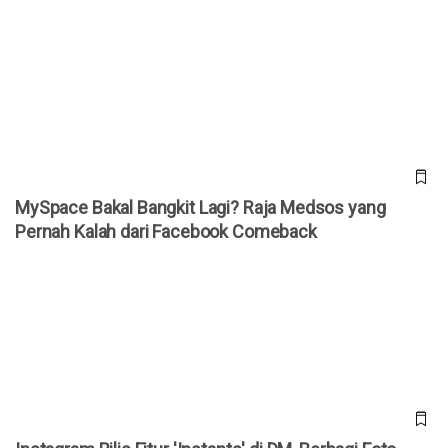
MySpace Bakal Bangkit Lagi? Raja Medsos yang Pernah
Kalah dari Facebook Comeback
MySpace Bakal Bangkit Lagi? Raja Medsos yang
Pernah Kalah dari Facebook Comeback
Instagram Rilis Fitur 'Instants' di DM, Berbagi Foto Spontan
Tanpa Filter