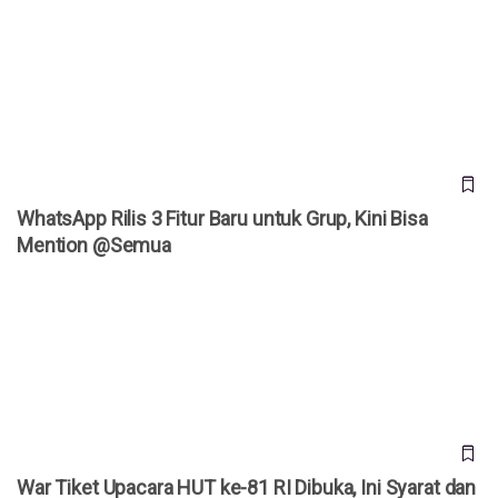
WhatsApp Rilis 3 Fitur Baru untuk Grup, Kini Bisa Mention
@Semua
WhatsApp Rilis 3 Fitur Baru untuk Grup, Kini Bisa
Mention @Semua
War Tiket Upacara HUT ke-81 RI Dibuka, Ini Syarat dan Cara
Daftarnya
War Tiket Upacara HUT ke-81 RI Dibuka, Ini Syarat dan