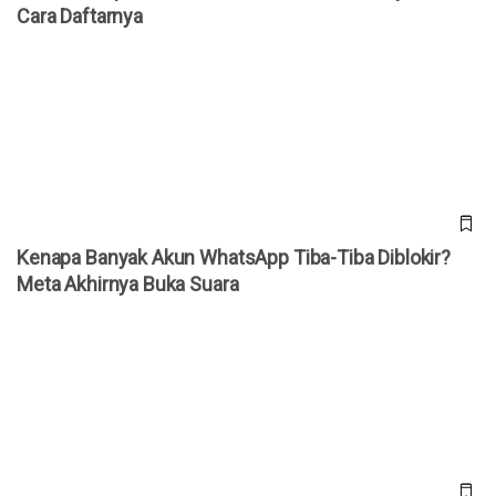
Cara Daftarnya
Kenapa Banyak Akun WhatsApp Tiba-Tiba Diblokir? Meta
Akhirnya Buka Suara
Kenapa Banyak Akun WhatsApp Tiba-Tiba Diblokir?
Meta Akhirnya Buka Suara
Daftar Harga iPhone Resmi di Indonesia Agustus 2026,
iPhone 17 Pro Kini Lebih Murah