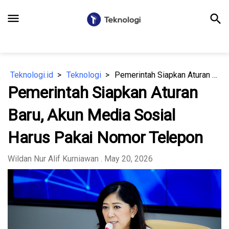
menu
search
Teknologi.id
Teknologi
Pemerintah Siapkan Aturan Baru, Akun Media Sosial Harus Pakai Nomor Telepon
Pemerintah Siapkan Aturan
Baru, Akun Media Sosial
Harus Pakai Nomor Telepon
Wildan Nur Alif Kurniawan
. May 20, 2026