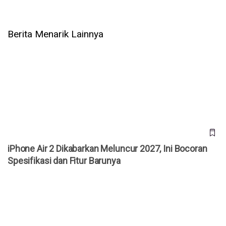
Berita Menarik Lainnya
iPhone Air 2 Dikabarkan Meluncur 2027, Ini Bocoran
Spesifikasi dan Fitur Barunya
iPhone Air 2 Dikabarkan Meluncur 2027, Ini Bocoran
Spesifikasi dan Fitur Barunya
Cara Cek 3uTools iPhone Bekas: Masih Ori atau Refurbish?