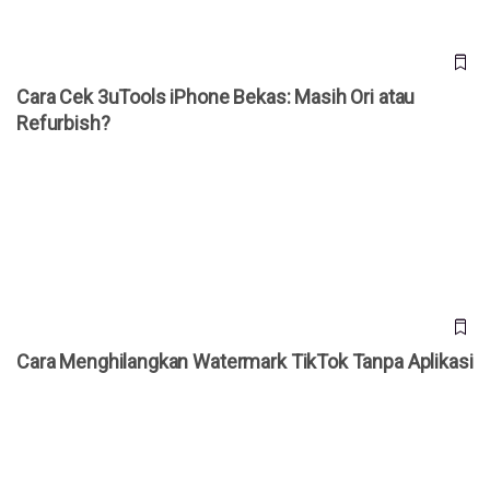
Cara Cek 3uTools iPhone Bekas: Masih Ori atau
Refurbish?
Cara Menghilangkan Watermark TikTok Tanpa Aplikasi
Cara Menghilangkan Watermark TikTok Tanpa Aplikasi
Apple Resmi Naikkan Harga Hampir Semua Produknya,
iPhone Masih Belum Ikut Naik