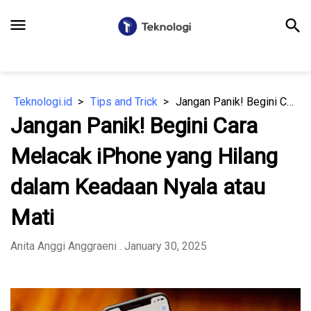
menu
search
Teknologi.id
Tips and Trick
Jangan Panik! Begini Cara Melacak iPhone yang Hilang dalam Keadaan Nyala atau Mati
Jangan Panik! Begini Cara
Melacak iPhone yang Hilang
dalam Keadaan Nyala atau
Mati
Anita Anggi Anggraeni
. January 30, 2025