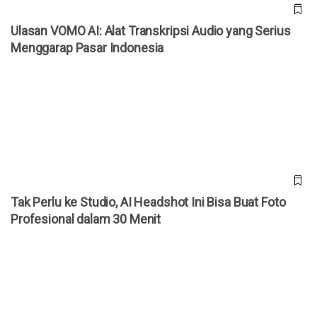
Ulasan VOMO AI: Alat Transkripsi Audio yang Serius
Menggarap Pasar Indonesia
Tak Perlu ke Studio, AI Headshot Ini Bisa Buat Foto
Profesional dalam 30 Menit
Tak Perlu ke Studio, AI Headshot Ini Bisa Buat Foto
Profesional dalam 30 Menit
4 Perusahaan yang Menyesal Gantikan Karyawan dengan AI,
Kini Rekrut Pegawai Lagi