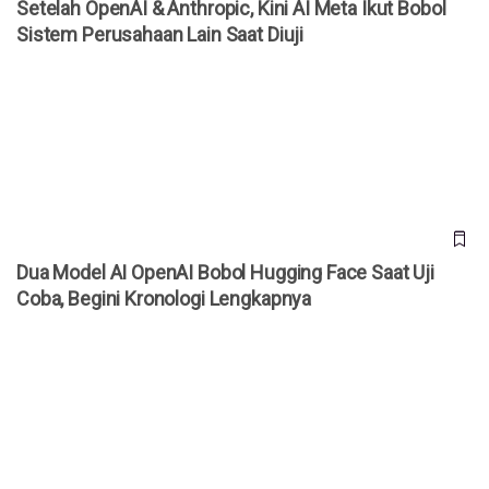
Setelah OpenAI & Anthropic, Kini AI Meta Ikut Bobol
Sistem Perusahaan Lain Saat Diuji
Dua Model AI OpenAI Bobol Hugging Face Saat Uji Coba,
Begini Kronologi Lengkapnya
Dua Model AI OpenAI Bobol Hugging Face Saat Uji
Coba, Begini Kronologi Lengkapnya
Ulasan VOMO AI: Alat Transkripsi Audio yang Serius
Menggarap Pasar Indonesia