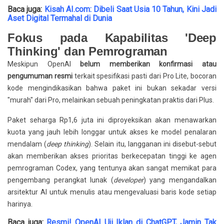
Baca juga:
Kisah AI.com: Dibeli Saat Usia 10 Tahun, Kini Jadi
Aset Digital Termahal di Dunia
Fokus pada Kapabilitas 'Deep
Thinking' dan Pemrograman
Meskipun OpenAI
belum memberikan konfirmasi atau
pengumuman resmi
terkait spesifikasi pasti dari Pro Lite, bocoran
kode mengindikasikan bahwa paket ini bukan sekadar versi
"murah" dari Pro, melainkan sebuah peningkatan praktis dari Plus.
Paket seharga Rp1,6 juta ini diproyeksikan akan menawarkan
kuota yang jauh lebih longgar untuk akses ke model penalaran
mendalam (
deep thinking
). Selain itu, langganan ini disebut-sebut
akan memberikan akses prioritas berkecepatan tinggi ke agen
pemrograman Codex, yang tentunya akan sangat memikat para
pengembang perangkat lunak (
developer
) yang mengandalkan
arsitektur AI untuk menulis atau mengevaluasi baris kode setiap
.
harinya
Baca juga:
Resmi! OpenAI Uji Iklan di ChatGPT, Jamin Tak