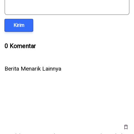
Kirim
0 Komentar
Berita Menarik Lainnya
Setelah OpenAI & Anthropic, Kini AI Meta Ikut Bobol Sistem
Perusahaan Lain Saat Diuji