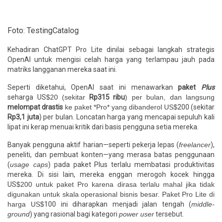
Foto: TestingCatalog
Kehadiran ChatGPT Pro Lite dinilai sebagai langkah strategis
OpenAI untuk mengisi celah harga yang terlampau jauh pada
matriks langganan mereka saat ini.
Seperti diketahui, OpenAI saat ini menawarkan
paket
Plus
seharga US
$20 (sekitar
Rp315 ribu
) per bulan, dan langsung
melompat drastis
ke paket *Pro* yang dibanderol US$
200 (sekitar
Rp3,1 juta
) per bulan. Loncatan harga yang mencapai sepuluh kali
lipat ini kerap menuai kritik dari basis pengguna setia mereka.
Banyak pengguna aktif harian—seperti pekerja lepas (
freelancer
),
peneliti, dan pembuat konten—yang merasa batas penggunaan
(
usage caps
) pada paket Plus terlalu membatasi produktivitas
mereka. Di sisi lain, mereka enggan merogoh kocek hingga
US
$200 untuk paket Pro karena dirasa terlalu mahal jika tidak
digunakan untuk skala operasional bisnis besar. Paket Pro Lite di
harga US$
100 ini diharapkan menjadi jalan tengah (
middle-
ground
) yang rasional bagi kategori
power user
tersebut.