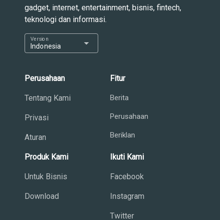
gadget, internet, entertainment, bisnis, fintech,
teknologi dan informasi.
Version
arrow_drop_down
Indonesia
Perusahaan
Fitur
Tentang Kami
Berita
Perusahaan
Privasi
Beriklan
Aturan
Produk Kami
Ikuti Kami
Untuk Bisnis
Facebook
Download
Instagram
Twitter