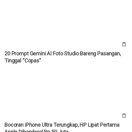
20 Prompt Gemini AI Foto Studio Bareng Pasangan, Tinggal
“Copas”
20 Prompt Gemini AI Foto Studio Bareng Pasangan,
Tinggal “Copas”
Bocoran iPhone Ultra Terungkap, HP Lipat Pertama Apple
Dibanderol Rp 50 Juta
Bocoran iPhone Ultra Terungkap, HP Lipat Pertama
Apple Dibanderol Rp 50 Juta