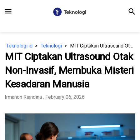
menu
search
Teknologi.id
Teknologi
MIT Ciptakan Ultrasound Otak Non-Invasif, Membuka Misteri Kesadaran Manusia
MIT Ciptakan Ultrasound Otak
Non-Invasif, Membuka Misteri
Kesadaran Manusia
Irmanon Riandina
. February 06, 2026