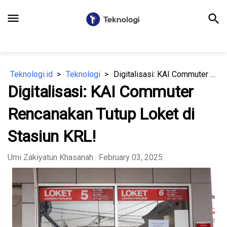
menu
search
Teknologi.id
Teknologi
Digitalisasi: KAI Commuter Rencanakan Tutup Loket di Stasiun KRL!
Digitalisasi: KAI Commuter
Rencanakan Tutup Loket di
Stasiun KRL!
Umi Zakiyatun Khasanah
. February 03, 2025