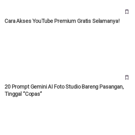
Cara Akses YouTube Premium Gratis Selamanya!
20 Prompt Gemini AI Foto Studio Bareng Pasangan, Tinggal
“Copas”
20 Prompt Gemini AI Foto Studio Bareng Pasangan,
Tinggal “Copas”
Bocoran iPhone Ultra Terungkap, HP Lipat Pertama Apple
Dibanderol Rp 50 Juta