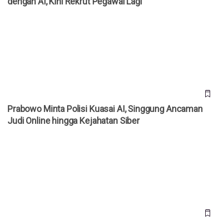
dengan AI, Kini Rekrut Pegawai Lagi
Prabowo Minta Polisi Kuasai AI, Singgung Ancaman Judi
Online hingga Kejahatan Siber
Prabowo Minta Polisi Kuasai AI, Singgung Ancaman
Judi Online hingga Kejahatan Siber
Ford Akui Salah Andalkan AI, Kini Rekrut 350 Engineer Lagi