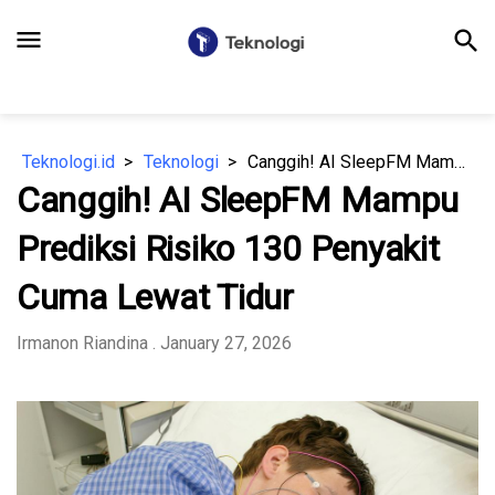
menu
search
Teknologi.id
Teknologi
Canggih! AI SleepFM Mampu Prediksi Risiko 130 Penyakit Cuma Lewat Tidur
Canggih! AI SleepFM Mampu
Prediksi Risiko 130 Penyakit
Cuma Lewat Tidur
Irmanon Riandina
. January 27, 2026