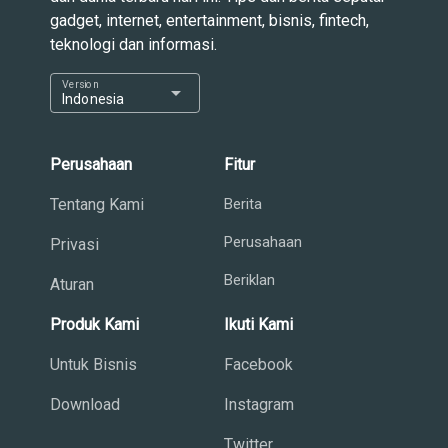
gadget, internet, entertainment, bisnis, fintech,
teknologi dan informasi.
Version
arrow_drop_down
Indonesia
Perusahaan
Fitur
Tentang Kami
Berita
Perusahaan
Privasi
Beriklan
Aturan
Produk Kami
Ikuti Kami
Untuk Bisnis
Facebook
Download
Instagram
Twitter