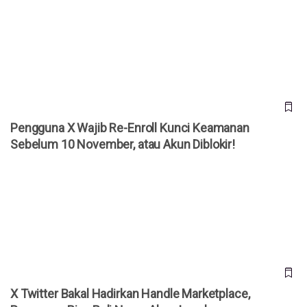
Pengguna X Wajib Re-Enroll Kunci Keamanan Sebelum 10
November, atau Akun Diblokir!
Pengguna X Wajib Re-Enroll Kunci Keamanan
Sebelum 10 November, atau Akun Diblokir!
X Twitter Bakal Hadirkan Handle Marketplace, Pengguna
Bisa Beli Nama Akun Langka
X Twitter Bakal Hadirkan Handle Marketplace,