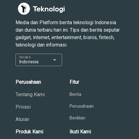
Bos Xiaomi Prediksi Harga HP Terus Naik, Konsumen
Diminta Jangan Menunda Beli
Media dan Platform berita teknologi Indonesia
dan dunia terbaru hari ini. Tips dan berita seputar
gadget, internet, entertainment, bisnis, fintech,
teknologi dan informasi.
Version
arrow_drop_down
Indonesia