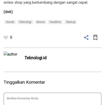
Tidak hanya itu saja, salah satu perusahaan e-commerce ini
juga merupakan bagian dari subholding company dengan
berfokus pada fashion online bernama Zalando yang hadir
di 17 negara.
Analisisnya yang tajam terhadap bisnis e-Commerce pada
akhirnya membuahkan hasil yang maksimal. Zalora menjadi
online shop yang berkembang dengan sangat cepat.
(dwk)
Sosok
Teknologi
Bisnis
headline
Startup
0
Teknologi.id