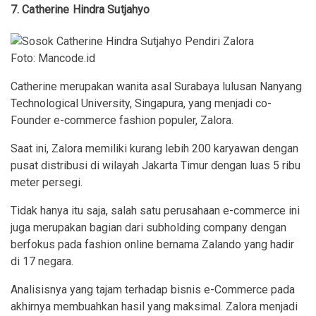
mencapai tujuan personal maupun profesional, dan menjadi
mandiri secara finansial.
Windy sebelumnya juga sempat bergabung dengan Go-Jek
dan sukses menjadi Co-Founder dan Vice President Go-
Life, hingga kemudian menjabat sebagai Vice President of
Growth Go-Jek
7. Catherine Hindra Sutjahyo
Foto: Mancode.id
Catherine merupakan wanita asal Surabaya lulusan Nanyang
Technological University, Singapura, yang menjadi co-
Founder e-commerce fashion populer, Zalora.
Saat ini, Zalora memiliki kurang lebih 200 karyawan dengan
pusat distribusi di wilayah Jakarta Timur dengan luas 5 ribu
meter persegi.