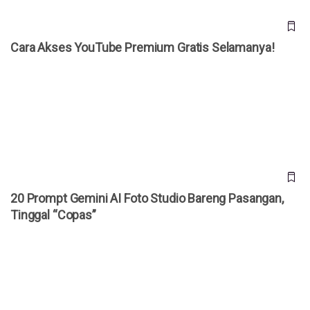
Jepang Kembangkan Drone Kardus AirKamuy 150,
Bisa Dirakit Tanpa Alat dalam 5 Menit
Cara Akses YouTube Premium Gratis Selamanya!
Cara Akses YouTube Premium Gratis Selamanya!
20 Prompt Gemini AI Foto Studio Bareng Pasangan, Tinggal
“Copas”