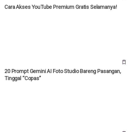
Cara Akses YouTube Premium Gratis Selamanya!
20 Prompt Gemini AI Foto Studio Bareng Pasangan, Tinggal
“Copas”
20 Prompt Gemini AI Foto Studio Bareng Pasangan,
Tinggal “Copas”
Bocoran iPhone Ultra Terungkap, HP Lipat Pertama Apple
Dibanderol Rp 50 Juta