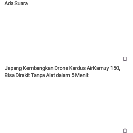
Ada Suara
Jepang Kembangkan Drone Kardus AirKamuy 150, Bisa
Dirakit Tanpa Alat dalam 5 Menit
Jepang Kembangkan Drone Kardus AirKamuy 150,
Bisa Dirakit Tanpa Alat dalam 5 Menit
Cara Akses YouTube Premium Gratis Selamanya!