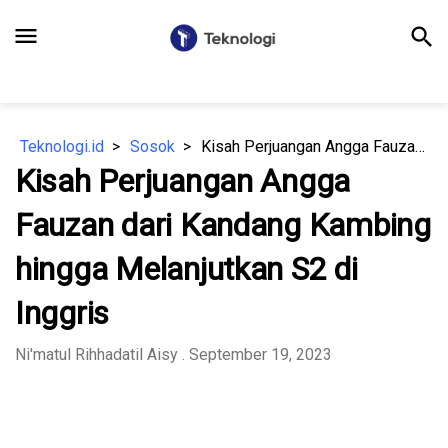
menu
search
Teknologi.id
Sosok
Kisah Perjuangan Angga Fauzan dari Kandang Kambing hingga Melanjutkan S2 di Inggris
Kisah Perjuangan Angga
Fauzan dari Kandang Kambing
hingga Melanjutkan S2 di
Inggris
Ni'matul Rihhadatil Aisy
. September 19, 2023