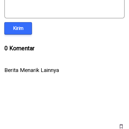
Kirim
0 Komentar
Berita Menarik Lainnya
Ubah Emosi Jadi Solusi, Inilah Kisah Founder
Waste4Change dalam Mengelola Sampah