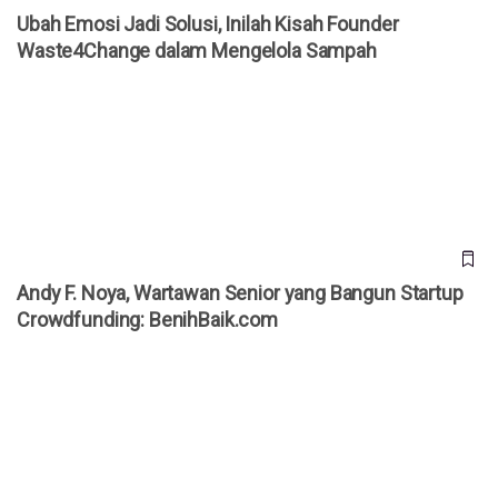
Ubah Emosi Jadi Solusi, Inilah Kisah Founder
Waste4Change dalam Mengelola Sampah
Andy F. Noya, Wartawan Senior yang Bangun Startup
Crowdfunding: BenihBaik.com
Andy F. Noya, Wartawan Senior yang Bangun Startup
Crowdfunding: BenihBaik.com
Lulusan Hukum Banting Setir ke Bisnis, Shinta Nurfauzia
Dirikan Lemonilo