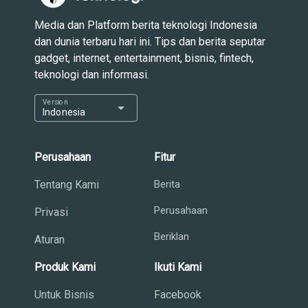
Media dan Platform berita teknologi Indonesia
dan dunia terbaru hari ini. Tips dan berita seputar
gadget, internet, entertainment, bisnis, fintech,
teknologi dan informasi.
Version
arrow_drop_down
Indonesia
Perusahaan
Fitur
Tentang Kami
Berita
Perusahaan
Privasi
Beriklan
Aturan
Produk Kami
Ikuti Kami
Untuk Bisnis
Facebook