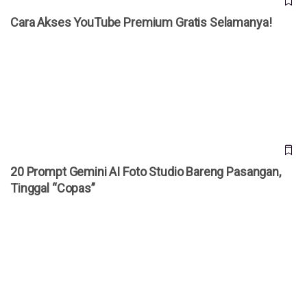
Cara Akses YouTube Premium Gratis Selamanya!
20 Prompt Gemini AI Foto Studio Bareng Pasangan, Tinggal
“Copas”
20 Prompt Gemini AI Foto Studio Bareng Pasangan,
Tinggal “Copas”
Bocoran iPhone Ultra Terungkap, HP Lipat Pertama Apple
Dibanderol Rp 50 Juta