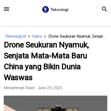
menu
search
Teknologi.id
Sains
Drone Seukuran Nyamuk, Senjata Mata-Mata Baru China yang Bikin Dunia Waswas
Drone Seukuran Nyamuk,
Senjata Mata-Mata Baru
China yang Bikin Dunia
Waswas
Mohammad Owen
. June 29, 2025