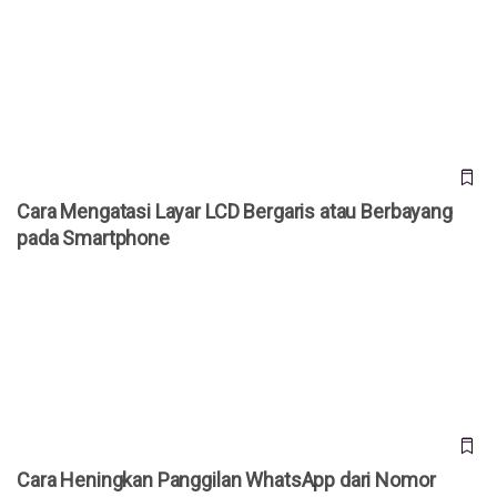
Cara Mengatasi Layar LCD Bergaris atau Berbayang pada
Smartphone
Cara Mengatasi Layar LCD Bergaris atau Berbayang
pada Smartphone
Cara Heningkan Panggilan WhatsApp dari Nomor Tidak
Dikenal secara Otomatis
Cara Heningkan Panggilan WhatsApp dari Nomor