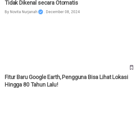
Tidak Dikenal secara Otomatis
By
Novita Nurjanah
. December 08, 2024
Fitur Baru Google Earth, Pengguna Bisa Lihat Lokasi Hingga
80 Tahun Lalu!
Fitur Baru Google Earth, Pengguna Bisa Lihat Lokasi
Hingga 80 Tahun Lalu!
File Hilang? Ini Tutorial Cara Mengembalikan File Terhapus
di Laptop