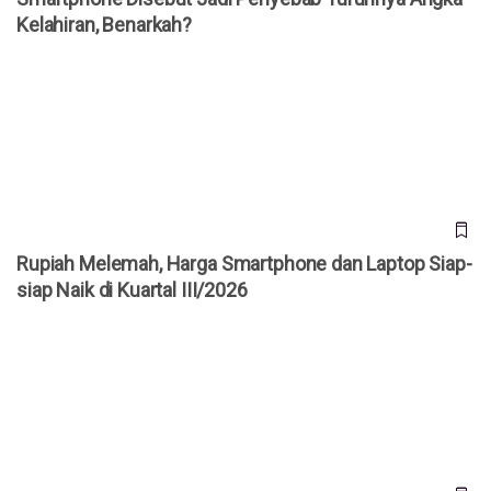
Kelahiran, Benarkah?
Rupiah Melemah, Harga Smartphone dan Laptop Siap-siap
Naik di Kuartal III/2026
Rupiah Melemah, Harga Smartphone dan Laptop Siap-
siap Naik di Kuartal III/2026
Jangan Panik! Ini 6 Cara Efektif Memulihkan File yang
Terhapus di Windows & Mac