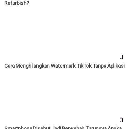
Refurbish?
Cara Menghilangkan Watermark TikTok Tanpa Aplikasi
Cara Menghilangkan Watermark TikTok Tanpa Aplikasi
Smartphone Disebut Jadi Penyebab Turunnya Angka
Kelahiran, Benarkah?
Smartphone Disebut Jadi Penyebab Turunnya Angka