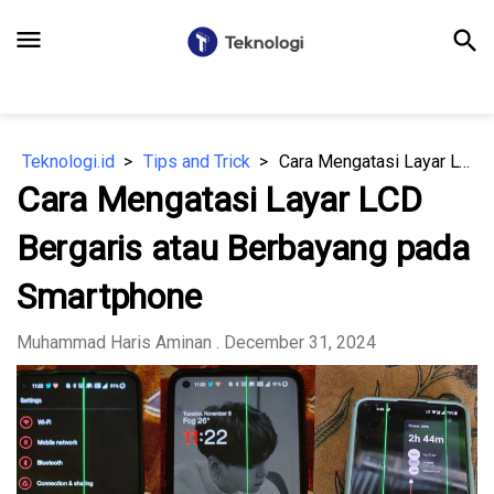
menu
search
Teknologi.id
Tips and Trick
Cara Mengatasi Layar LCD Bergaris atau Berbayang pada Smartphone
Cara Mengatasi Layar LCD
Bergaris atau Berbayang pada
Smartphone
Muhammad Haris Aminan
. December 31, 2024