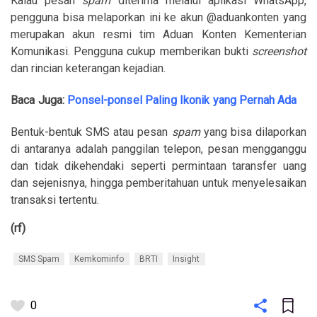
Kalau pesan
spam
diterima melalui aplikasi WhatsApp,
pengguna bisa melaporkan ini ke akun @aduankonten yang
merupakan akun resmi tim Aduan Konten Kementerian
Komunikasi. Pengguna cukup memberikan bukti
screenshot
dan rincian keterangan kejadian.
Baca Juga:
Ponsel-ponsel Paling Ikonik yang Pernah Ada
Bentuk-bentuk SMS atau pesan
spam
yang bisa dilaporkan
di antaranya adalah panggilan telepon, pesan mengganggu
dan tidak dikehendaki seperti permintaan taransfer uang
dan sejenisnya, hingga pemberitahuan untuk menyelesaikan
transaksi tertentu.
(rf)
SMS Spam
Kemkominfo
BRTI
Insight
0