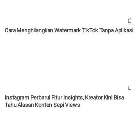
Cara Menghilangkan Watermark TikTok Tanpa Aplikasi
Instagram Perbarui Fitur Insights, Kreator Kini Bisa Tahu
Alasan Konten Sepi Views
Instagram Perbarui Fitur Insights, Kreator Kini Bisa
Tahu Alasan Konten Sepi Views
Jakarta Menyalip Tokyo Jadi Kota Terpadat Dunia, Apa
Dampaknya Bagi Warga?