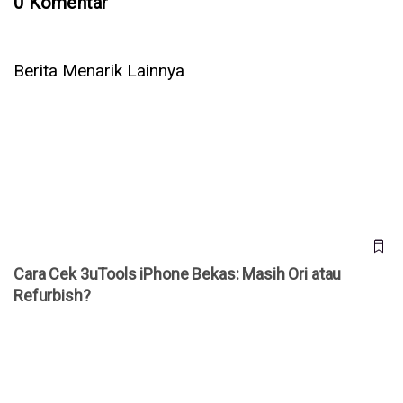
0 Komentar
Berita Menarik Lainnya
Cara Cek 3uTools iPhone Bekas: Masih Ori atau Refurbish?
Cara Cek 3uTools iPhone Bekas: Masih Ori atau
Refurbish?
Cara Menghilangkan Watermark TikTok Tanpa Aplikasi