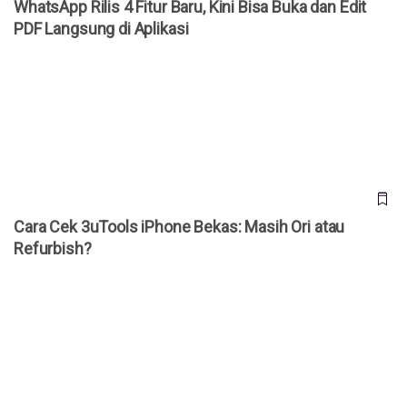
WhatsApp Rilis 4 Fitur Baru, Kini Bisa Buka dan Edit
PDF Langsung di Aplikasi
Cara Cek 3uTools iPhone Bekas: Masih Ori atau Refurbish?
Cara Cek 3uTools iPhone Bekas: Masih Ori atau
Refurbish?
WhatsApp Bakal Punya Fitur Pengingat Ulang Tahun, Tak
Perlu Takut Lupa Lagi