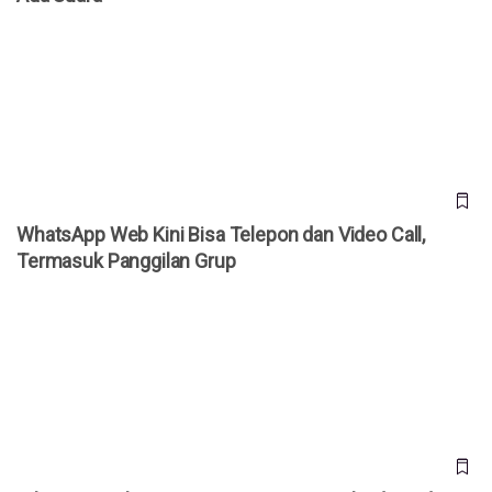
WhatsApp Web Kini Bisa Telepon dan Video Call, Termasuk
Panggilan Grup
WhatsApp Web Kini Bisa Telepon dan Video Call,
Termasuk Panggilan Grup
WhatsApp Rilis 4 Fitur Baru, Kini Bisa Buka dan Edit PDF
Langsung di Aplikasi