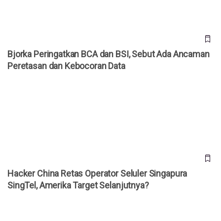
Bjorka Peringatkan BCA dan BSI, Sebut Ada Ancaman
Peretasan dan Kebocoran Data
Hacker China Retas Operator Seluler Singapura SingTel,
Amerika Target Selanjutnya?
Hacker China Retas Operator Seluler Singapura
SingTel, Amerika Target Selanjutnya?
Hacker Berhasil Mengelabui ChatGPT Memberikan Instruksi
Buat Bom Rumahan