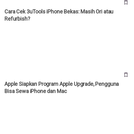
Cara Cek 3uTools iPhone Bekas: Masih Ori atau
Refurbish?
Apple Siapkan Program Apple Upgrade, Pengguna Bisa
Sewa iPhone dan Mac
Apple Siapkan Program Apple Upgrade, Pengguna
Bisa Sewa iPhone dan Mac
Apple Resmi Naikkan Harga iCloud+ di Indonesia, Ini Daftar
Tarif Terbarunya