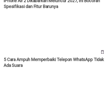
iPhone Air 2 Dikabarkan Meluncur 2027, Ini Bocoran
Spesifikasi dan Fitur Barunya
5 Cara Ampuh Memperbaiki Telepon WhatsApp Tidak Ada
Suara
5 Cara Ampuh Memperbaiki Telepon WhatsApp Tidak
Ada Suara
Cara Cek 3uTools iPhone Bekas: Masih Ori atau Refurbish?