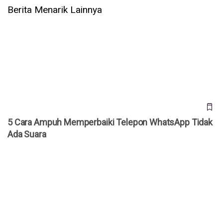
Berita Menarik Lainnya
5 Cara Ampuh Memperbaiki Telepon WhatsApp Tidak Ada
Suara
5 Cara Ampuh Memperbaiki Telepon WhatsApp Tidak
Ada Suara
Jepang Kembangkan Drone Kardus AirKamuy 150, Bisa
Dirakit Tanpa Alat dalam 5 Menit