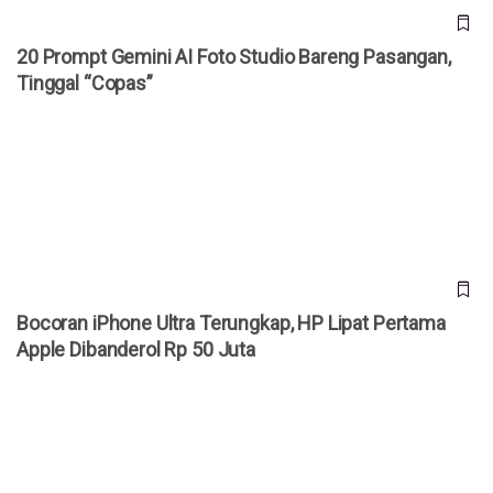
20 Prompt Gemini AI Foto Studio Bareng Pasangan,
Tinggal “Copas”
Bocoran iPhone Ultra Terungkap, HP Lipat Pertama Apple
Dibanderol Rp 50 Juta
Bocoran iPhone Ultra Terungkap, HP Lipat Pertama
Apple Dibanderol Rp 50 Juta
Bos Xiaomi Prediksi Harga HP Terus Naik, Konsumen
Diminta Jangan Menunda Beli