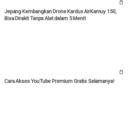
Jepang Kembangkan Drone Kardus AirKamuy 150,
Bisa Dirakit Tanpa Alat dalam 5 Menit
Cara Akses YouTube Premium Gratis Selamanya!
Cara Akses YouTube Premium Gratis Selamanya!
20 Prompt Gemini AI Foto Studio Bareng Pasangan, Tinggal
“Copas”