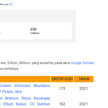
Darwis, S.Kom., M.Kom. yang terdaftar pada akun
Google Scholar
un terbitnya.
DIKUTIP OLEH
TAHUN
istem Informasi Akuntansi
173
2021
O Puspa Jaya
n Analisis Rasio Keuangan
an (Studi Kasus: CV Sumber
162
2021