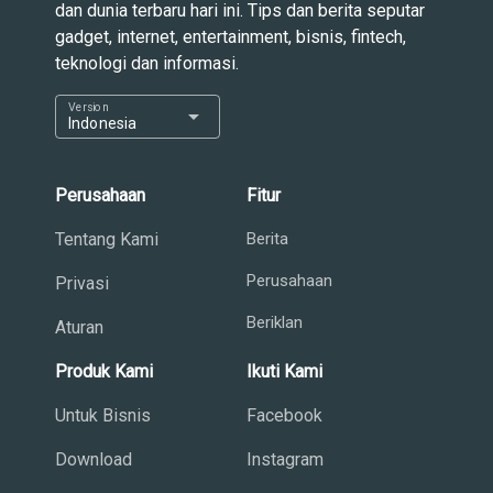
dan dunia terbaru hari ini. Tips dan berita seputar
gadget, internet, entertainment, bisnis, fintech,
teknologi dan informasi.
Version
arrow_drop_down
Indonesia
Perusahaan
Fitur
Tentang Kami
Berita
Perusahaan
Privasi
Beriklan
Aturan
Produk Kami
Ikuti Kami
Untuk Bisnis
Facebook
Download
Instagram