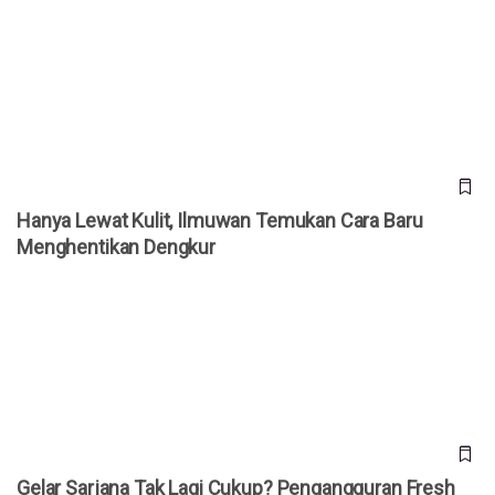
Hanya Lewat Kulit, Ilmuwan Temukan Cara Baru
Menghentikan Dengkur
Hanya Lewat Kulit, Ilmuwan Temukan Cara Baru
Menghentikan Dengkur
Gelar Sarjana Tak Lagi Cukup? Pengangguran Fresh
Graduate AS Tembus 5,8 Persen
Gelar Sarjana Tak Lagi Cukup? Pengangguran Fresh