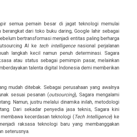
ir semua pemain besar di jagat teknologi memulai
 berangkat dari toko buku daring, Google lahir sebagai
ebelum bertransformasi menjadi entitas paling berharga
 outsourcing AI ke
tech intelligence
nasional perjalanan
buah langkah kecil namun penuh determinasi. Sagara
sasa atau status sebagai pemimpin pasar, melainkan
mberdayakan talenta digital Indonesia demi memberikan
 yang mudah ditebak. Sebagai perusahaan yang awalnya
unak sesuai pesanan (
outsourcing
), Sagara mengalami
ang. Namun, justru melalui dinamika inilah, metodologi
ng. Dari sekadar penyedia jasa teknis, Sagara kini
ng membawa kecerdasan teknologi (
Tech Intelligence
) ke
 menjadi raksasa teknologi baru yang membanggakan
an seterusnya.