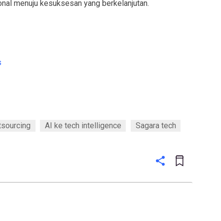
nal menuju kesuksesan yang berkelanjutan.
s
tsourcing
AI ke tech intelligence
Sagara tech