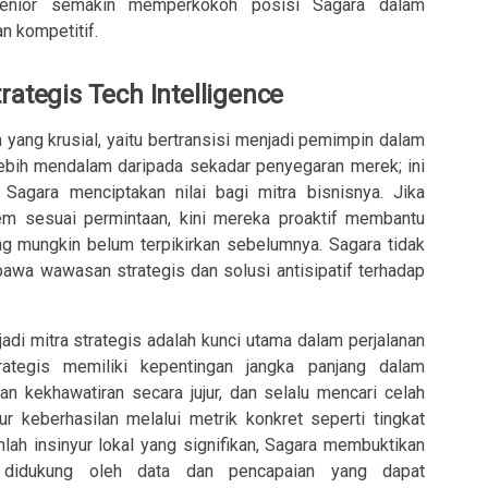
senior semakin memperkokoh posisi Sagara dalam
an kompetitif.
rategis Tech Intelligence
a yang krusial, yaitu bertransisi menjadi pemimpin dalam
 lebih mendalam daripada sekadar penyegaran merek; ini
Sagara menciptakan nilai bagi mitra bisnisnya. Jika
 sesuai permintaan, kini mereka proaktif membantu
ang mungkin belum terpikirkan sebelumnya. Sagara tidak
awa wawasan strategis dan solusi antisipatif terhadap
di mitra strategis adalah kunci utama dalam perjalanan
rategis memiliki kepentingan jangka panjang dalam
n kekhawatiran secara jujur, dan selalu mencari celah
r keberhasilan melalui metrik konkret seperti tingkat
mlah insinyur lokal yang signifikan, Sagara membuktikan
didukung oleh data dan pencapaian yang dapat