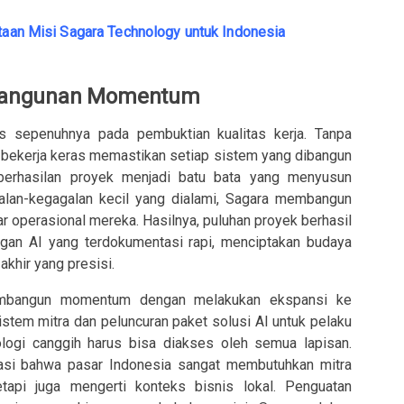
ataan Misi Sagara Technology untuk Indonesia
bangunan Momentum
s sepenuhnya pada pembuktian kualitas kerja. Tanpa
i bekerja keras memastikan setiap sistem yang dibangun
berhasilan proyek menjadi batu bata yang menyusun
agalan-kegagalan kecil yang dialami, Sagara membangun
ar operasional mereka. Hasilnya, puluhan proyek berhasil
an AI yang terdokumentasi rapi, menciptakan budaya
akhir yang presisi.
mbangun momentum dengan melakukan ekspansi ke
istem mitra dan peluncuran paket solusi AI untuk pelaku
ogi canggih harus bisa diakses oleh semua lapisan.
idasi bahwa pasar Indonesia sangat membutuhkan mitra
api juga mengerti konteks bisnis lokal. Penguatan