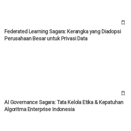
Federated Learning Sagara: Kerangka yang Diadopsi
Perusahaan Besar untuk Privasi Data
AI Governance Sagara: Tata Kelola Etika & Kepatuhan
Algoritma Enterprise Indonesia
AI Governance Sagara: Tata Kelola Etika & Kepatuhan
Algoritma Enterprise Indonesia
Time-Series Forecasting Sagara: Prediksi Permintaan
Akurat untuk Skala Enterprise AI