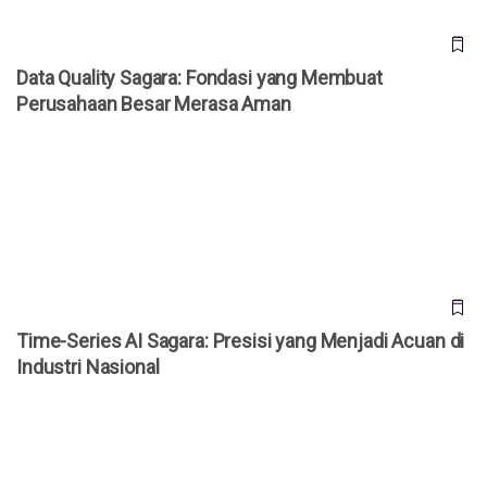
Data Quality Sagara: Fondasi yang Membuat
Perusahaan Besar Merasa Aman
Time-Series AI Sagara: Presisi yang Menjadi Acuan di
Industri Nasional
Time-Series AI Sagara: Presisi yang Menjadi Acuan di
Industri Nasional
Federated Learning Sagara: Kerangka yang Diadopsi
Perusahaan Besar untuk Privasi Data