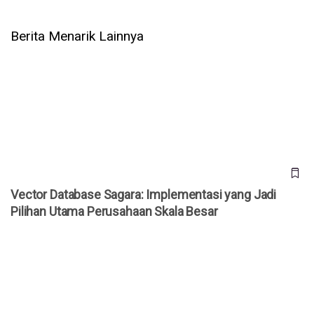
Berita Menarik Lainnya
Vector Database Sagara: Implementasi yang Jadi Pilihan
Utama Perusahaan Skala Besar
Vector Database Sagara: Implementasi yang Jadi
Pilihan Utama Perusahaan Skala Besar
Data Quality Sagara: Fondasi yang Membuat Perusahaan
Besar Merasa Aman