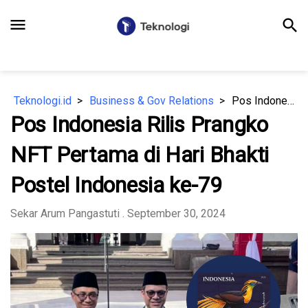
menu
search
Teknologi.id
Business & Gov Relations
Pos Indonesia Rilis Prangko NFT Pertama di Hari Bhakti Postel Indonesia ke-79
Pos Indonesia Rilis Prangko
NFT Pertama di Hari Bhakti
Postel Indonesia ke-79
Sekar Arum Pangastuti
. September 30, 2024