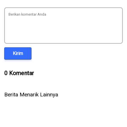
Kirim
0 Komentar
Berita Menarik Lainnya
Setelah OpenAI & Anthropic, Kini AI Meta Ikut Bobol Sistem
Perusahaan Lain Saat Diuji