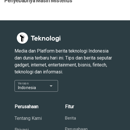
Penyebabnya Masih Misterius
Media dan Platform berita teknologi Indonesia
dan dunia terbaru hari ini. Tips dan berita seputar
gadget, internet, entertainment, bisnis, fintech,
teknologi dan informasi.
Version
arrow_drop_down
Indonesia
Perusahaan
Fitur
Tentang Kami
Berita
Perusahaan
Privasi