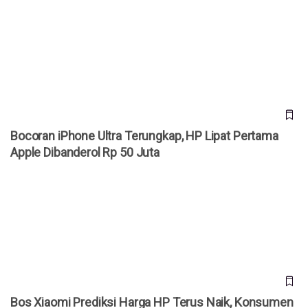
Bocoran iPhone Ultra Terungkap, HP Lipat Pertama Apple
Dibanderol Rp 50 Juta
Bocoran iPhone Ultra Terungkap, HP Lipat Pertama
Apple Dibanderol Rp 50 Juta
Bos Xiaomi Prediksi Harga HP Terus Naik, Konsumen
Diminta Jangan Menunda Beli
Bos Xiaomi Prediksi Harga HP Terus Naik, Konsumen