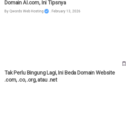
Domain AI.com, Ini Tipsnya
By
Qwords Web Hosting
. February 13, 2026
Tak Perlu Bingung Lagi, Ini Beda Domain Website .com, .co,
.org, atau .net
Tak Perlu Bingung Lagi, Ini Beda Domain Website
.com, .co, .org, atau .net
Fungsi Domain untuk Website Toko Online, Kenali Jenis dan
Cara Memilihnya!