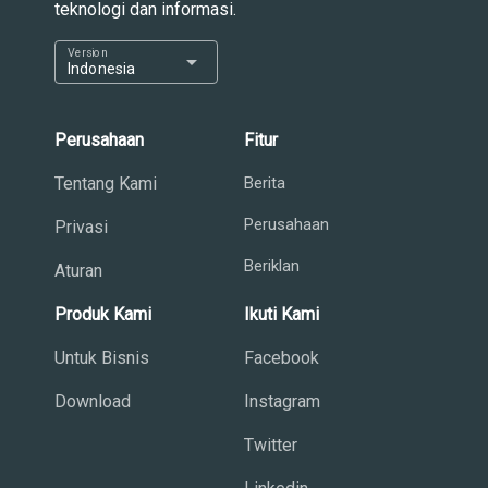
teknologi dan informasi.
Version
arrow_drop_down
Indonesia
Perusahaan
Fitur
Tentang Kami
Berita
Perusahaan
Privasi
Beriklan
Aturan
Produk Kami
Ikuti Kami
Untuk Bisnis
Facebook
Download
Instagram
Twitter