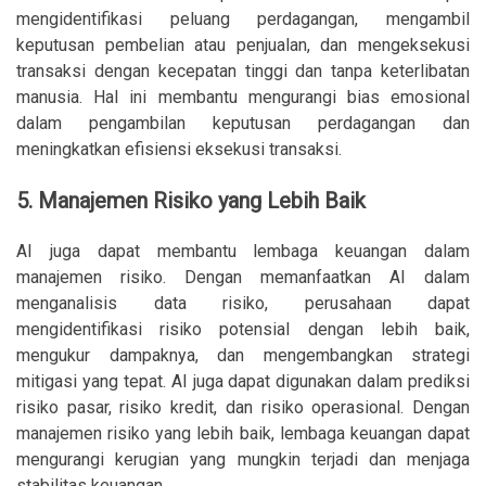
mengidentifikasi peluang perdagangan, mengambil
keputusan pembelian atau penjualan, dan mengeksekusi
transaksi dengan kecepatan tinggi dan tanpa keterlibatan
manusia. Hal ini membantu mengurangi bias emosional
dalam pengambilan keputusan perdagangan dan
meningkatkan efisiensi eksekusi transaksi.
5. Manajemen Risiko yang Lebih Baik
AI juga dapat membantu lembaga keuangan dalam
manajemen risiko. Dengan memanfaatkan AI dalam
menganalisis data risiko, perusahaan dapat
mengidentifikasi risiko potensial dengan lebih baik,
mengukur dampaknya, dan mengembangkan strategi
mitigasi yang tepat. AI juga dapat digunakan dalam prediksi
risiko pasar, risiko kredit, dan risiko operasional. Dengan
manajemen risiko yang lebih baik, lembaga keuangan dapat
mengurangi kerugian yang mungkin terjadi dan menjaga
stabilitas keuangan.