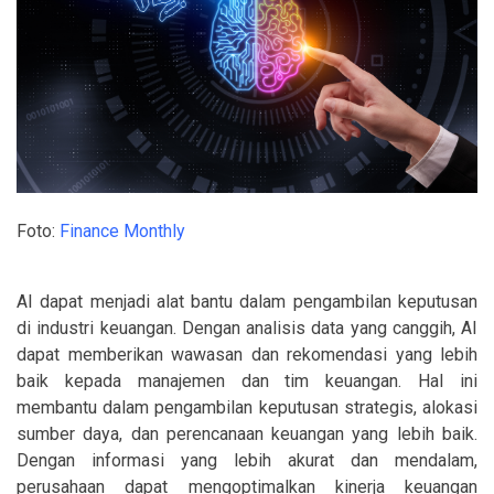
Foto:
Finance Monthly
AI dapat menjadi alat bantu dalam pengambilan keputusan
di industri keuangan. Dengan analisis data yang canggih, AI
dapat memberikan wawasan dan rekomendasi yang lebih
baik kepada manajemen dan tim keuangan. Hal ini
membantu dalam pengambilan keputusan strategis, alokasi
sumber daya, dan perencanaan keuangan yang lebih baik.
Dengan informasi yang lebih akurat dan mendalam,
perusahaan dapat mengoptimalkan kinerja keuangan