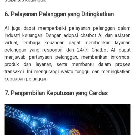
6. Pelayanan Pelanggan yang Ditingkatkan
AI juga dapat memperbaiki pelayanan pelanggan dalam
industri keuangan. Dengan adopsi chatbot AI dan asisten
virtual, lembaga keuangan dapat memberikan layanan
pelanggan yang responsif dan 24/7. Chatbot AI dapat
menjawab pertanyaan pelanggan, memberikan informasi
produk dan layanan, serta membantu dalam proses
transaksi. Ini mengurangi waktu tunggu dan meningkatkan
kepuasan pelanggan.
7. Pengambilan Keputusan yang Cerdas