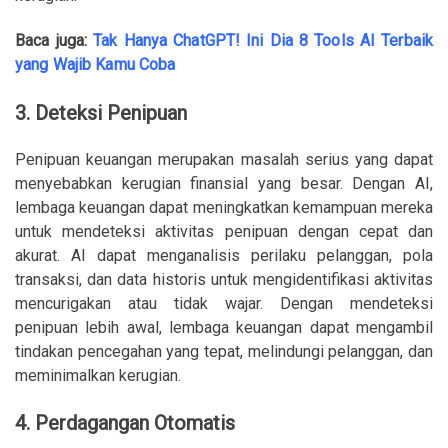
Baca juga:
Tak Hanya ChatGPT! Ini Dia 8 Tools AI Terbaik
yang Wajib Kamu Coba
3. Deteksi Penipuan
Penipuan keuangan merupakan masalah serius yang dapat
menyebabkan kerugian finansial yang besar. Dengan AI,
lembaga keuangan dapat meningkatkan kemampuan mereka
untuk mendeteksi aktivitas penipuan dengan cepat dan
akurat. AI dapat menganalisis perilaku pelanggan, pola
transaksi, dan data historis untuk mengidentifikasi aktivitas
mencurigakan atau tidak wajar. Dengan mendeteksi
penipuan lebih awal, lembaga keuangan dapat mengambil
tindakan pencegahan yang tepat, melindungi pelanggan, dan
meminimalkan kerugian.
4. Perdagangan Otomatis