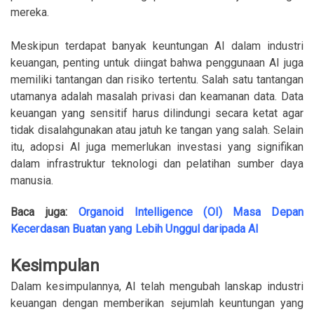
mereka.
Meskipun terdapat banyak keuntungan AI dalam industri
keuangan, penting untuk diingat bahwa penggunaan AI juga
memiliki tantangan dan risiko tertentu. Salah satu tantangan
utamanya adalah masalah privasi dan keamanan data. Data
keuangan yang sensitif harus dilindungi secara ketat agar
tidak disalahgunakan atau jatuh ke tangan yang salah. Selain
itu, adopsi AI juga memerlukan investasi yang signifikan
dalam infrastruktur teknologi dan pelatihan sumber daya
manusia.
Baca juga:
Organoid Intelligence (OI) Masa Depan
Kecerdasan Buatan yang Lebih Unggul daripada AI
Kesimpulan
Dalam kesimpulannya, AI telah mengubah lanskap industri
keuangan dengan memberikan sejumlah keuntungan yang