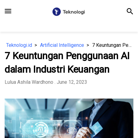
menu
search
Teknologi.id
Artificial Intelligence
7 Keuntungan Penggunaan AI dalam Industri Keuangan
7 Keuntungan Penggunaan AI
dalam Industri Keuangan
Lulua Ashila Wardhono
. June 12, 2023