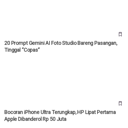
“Copas”
20 Prompt Gemini AI Foto Studio Bareng Pasangan,
Tinggal “Copas”
Bocoran iPhone Ultra Terungkap, HP Lipat Pertama Apple
Dibanderol Rp 50 Juta
Bocoran iPhone Ultra Terungkap, HP Lipat Pertama
Apple Dibanderol Rp 50 Juta