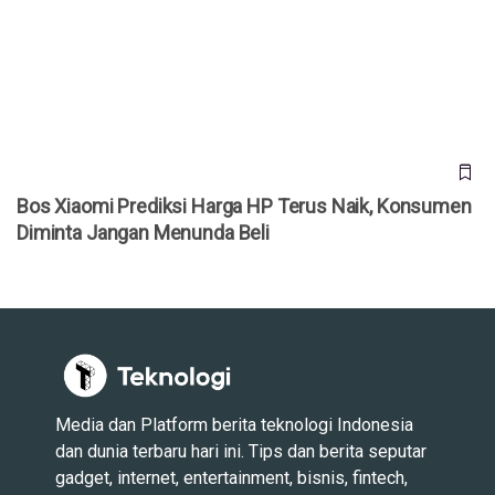
Bos Xiaomi Prediksi Harga HP Terus Naik, Konsumen
Diminta Jangan Menunda Beli
Bos Xiaomi Prediksi Harga HP Terus Naik, Konsumen
Diminta Jangan Menunda Beli
Media dan Platform berita teknologi Indonesia
dan dunia terbaru hari ini. Tips dan berita seputar
gadget, internet, entertainment, bisnis, fintech,